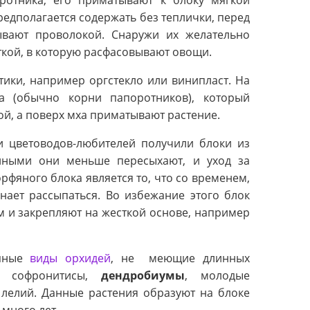
ротника, его приматывают к блоку мягкой
редполагается содержать без теплички, перед
вают проволокой. Снаружи их желательно
кой, в которую расфасовывают овощи.
ики, например оргстекло или винипласт. На
та (обычно корни папоротников), который
й, а поверх мха приматывают растение.
и цветоводов-любителей получили блоки из
нными они меньше пересыхают, и уход за
рфяного блока является то, что со временем,
нает рассыпаться. Во избежание этого блок
 и закрепляют на жесткой основе, например
упные
виды орхидей
, не меющие длинных
, софронитисы,
дендробиумы
, молодые
и лелий. Данные растения образуют на блоке