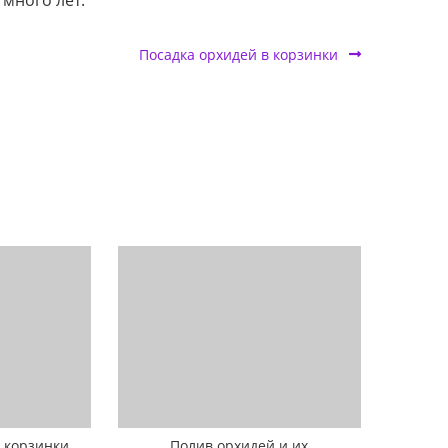
 много лет.
Посадка орхидей в корзинки
 корзинки
Полив орхидей и их