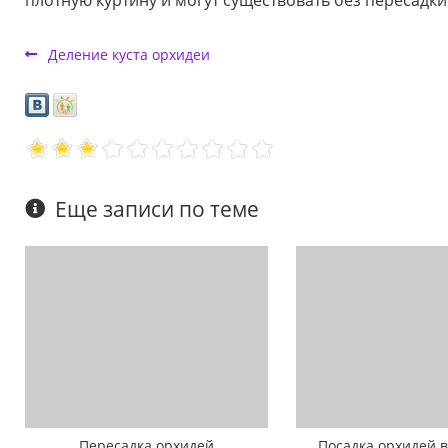
плотную куртину и могут существовать без пересадки
Деление куста орхидеи
Еще записи по теме
Пересадка орхидей
Посадка орхидей в