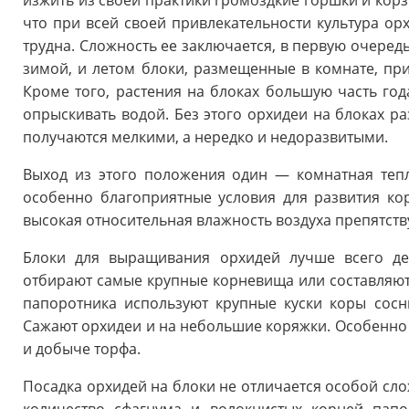
изжить из своей практики громоздкие горшки и корз
что при всей своей привлекательности культура ор
трудна. Сложность ее заключается, в первую очередь
зимой, и летом блоки, размещенные в комнате, при
Кроме того, растения на блоках большую часть год
опрыскивать водой. Без этого орхидеи на блоках ра
получаются мелкими, а нередко и недоразвитыми.
Выход из этого положения один — комнатная тепл
особенно благоприятные условия для развития кор
высокая относительная влажность воздуха препятст
Блоки для выращивания орхидей лучше всего де
отбирают самые крупные корневища или составляют 
папоротника используют крупные куски коры сосн
Сажают орхидеи и на небольшие коряжки. Особенно
и добыче торфа.
Посадка орхидей на блоки не отличается особой сл