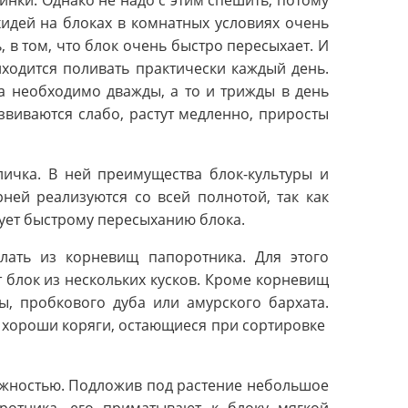
инки. Однако не надо с этим спешить, потому
хидей на блоках в комнатных условиях очень
, в том, что блок очень быстро пересыхает. И
ходится поливать практически каждый день.
а необходимо дважды, а то и трижды в день
звиваются слабо, растут медленно, приросты
ичка. В ней преимущества блок-культуры и
ней реализуются со всей полнотой, так как
вует быстрому пересыханию блока.
лать из корневищ папоротника. Для этого
блок из нескольких кусков. Кроме корневищ
ы, пробкового дуба или амурского бархата.
 хороши коряги, остающиеся при сортировке
ожностью. Подложив под растение небольшое