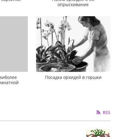
опрыскивание
наиболее
Посадка орхидей в горшки
омнатной
ы
RSS