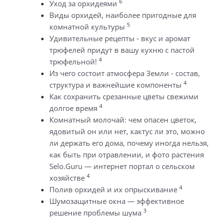
6
Уход за орхидеями
Виды орхидей, наиболее пригодные для
5
комнатной культуры
Удивительные рецепты - вкус и аромат
трюфелей придут в вашу кухню с пастой
4
трюфельной!
Из чего состоит атмосфера Земли - состав,
4
структура и важнейшие компоненты
Как сохранить срезанные цветы свежими
4
долгое время
Комнатный молочай: чем опасен цветок,
ядовитый он или нет, кактус ли это, можно
ли держать его дома, почему иногда нельзя,
как быть при отравлении, и фото растения
Selo.Guru — интернет портал о сельском
4
хозяйстве
4
Полив орхидей и их опрыскивание
Шумозащитные окна — эффективное
3
решение проблемы шума