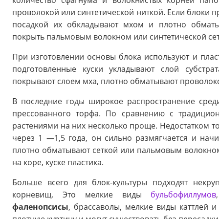
количество сфагнума и волокнистых корней папо
проволокой или синтетической ниткой. Если блоки п
посадкой их обкладывают мхом и плотно обматы
покрыть пальмовым волокном или синтетической сет
При изготовлении основы блока используют и пласт
подготовленные куски укладывают слой субстра
покрывают слоем мха, плотно обматывают проволоко
В последние годы широкое распространение сред
прессованного торфа. По сравнению с традицио
растениями на них несколько проще. Недостатком то
через 1 —1,5 года, он сильно размягчается и начи
плотно обматывают сеткой или пальмовым волокном
на коре, куске пластика.
Больше всего для блок-культуры подходят некр
корневищ. Это мелкие виды
бульбофиллумов
фаленопсисы
, брассаволы, мелкие виды каттлей 