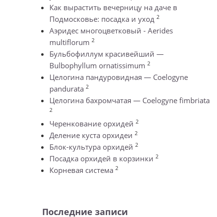
Как вырастить вечерницу на даче в
2
Подмосковье: посадка и уход
Аэридес многоцветковый - Aerides
2
multiflorum
Бульбофиллум красивейший —
2
Bulbophyllum ornatissimum
Целогина пандуровидная — Coelogyne
2
pandurata
Целогина бахромчатая — Coelogyne fimbriata
2
2
Черенкование орхидей
2
Деление куста орхидеи
2
Блок-культура орхидей
2
Посадка орхидей в корзинки
2
Корневая система
Последние записи