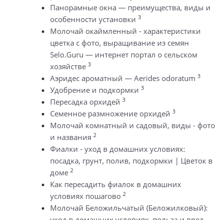
Панорамные окна — преимущества, виды и
3
особенности установки
Молочай окаймленный - характеристики
цветка с фото, выращивание из семян
Selo.Guru — интернет портал о сельском
3
хозяйстве
3
Аэридес ароматный — Aerides odoratum
3
Удобрение и подкормки
3
Пересадка орхидей
3
Семенное размножение орхидей
Молочай комнатный и садовый, виды - фото
2
и названия
Фиалки - уход в домашних условиях:
посадка, грунт, полив, подкормки | Цветок в
2
доме
Как пересадить фиалок в домашних
2
условиях пошагово
Молочай Беложильчатый (Беложилковый):
уход в домашних условиях, польза и вред,