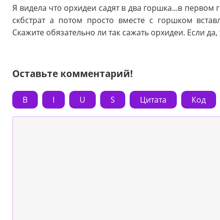
Я видела что орхидеи садят в два горшка...в первом
скбстрат а потом просто вместе с горшком встав
Скажите обязательно ли так сажать орхидеи. Если да,
Оставьте комментарий!
B
I
U
S
Цитата
Код