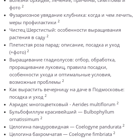
2
фото
Фузариозное увядание клубника: когда и чем лечить,
2
меры профилактики
Чистец Шерстистый: особенности выращивания
2
растения в саду
Плетистая роза парад: описание, посадка и уход
2
(+фото)
Выращивание гладиолусов: отбор, обработка,
проращивание луковиц, правила посадки,
особенности ухода и оптимальные условия,
2
возможные проблемы
Как вырастить вечерницу на даче в Подмосковье:
2
посадка и уход
2
Аэридес многоцветковый - Aerides multiflorum
Бульбофиллум красивейший — Bulbophyllum
2
ornatissimum
2
Целогина пандуровидная — Coelogyne pandurata
2
Целогина бахромчатая — Coelogyne fimbriata