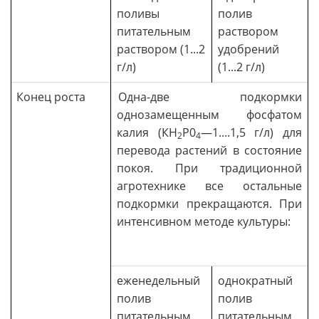
поливы
полив
питательным
раствором
раствором (1...2
удобрений
г/л)
(1...2 г/л)
Конец роста
Одна-две подкормки
однозамещенным фосфатом
калия (КН
Р0
—1....1,5 г/л) для
2
4
перевода растений в состояние
покоя. При традиционной
агротехнике все остальные
подкормки прекращаются. При
интенсивном методе культуры:
еженедельный
однократный
полив
полив
питательным
питательным