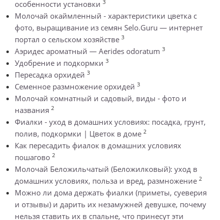
3
особенности установки
Молочай окаймленный - характеристики цветка с
фото, выращивание из семян Selo.Guru — интернет
3
портал о сельском хозяйстве
3
Аэридес ароматный — Aerides odoratum
3
Удобрение и подкормки
3
Пересадка орхидей
3
Семенное размножение орхидей
Молочай комнатный и садовый, виды - фото и
2
названия
Фиалки - уход в домашних условиях: посадка, грунт,
2
полив, подкормки | Цветок в доме
Как пересадить фиалок в домашних условиях
2
пошагово
Молочай Беложильчатый (Беложилковый): уход в
2
домашних условиях, польза и вред, размножение
Можно ли дома держать фиалки (приметы, суеверия
и отзывы) и дарить их незамужней девушке, почему
нельзя ставить их в спальне, что принесут эти