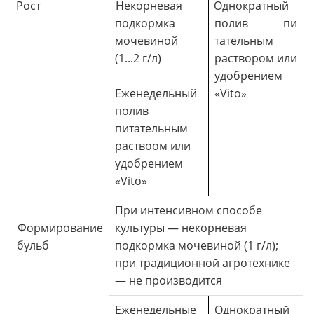
Рост
Некорневая
Однократный
подкормка
полив пи
мочевиной
тательным
(1...2 г/л)
раствором или
удобрением
Еженедельный
«Vito»
полив
питательным
раствоом или
удобрением
«Vito»
При интенсивном способе
Формирование
культуры — некорневая
бульб
подкормка мочевиной (1 г/л);
при традиционной агротехнике
— не производится
Еженедельные
Однократный