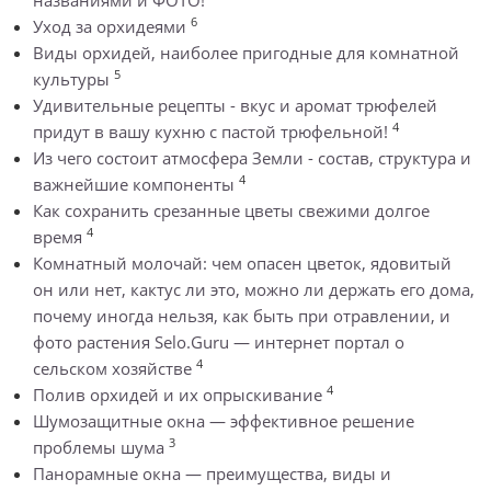
6
Уход за орхидеями
Виды орхидей, наиболее пригодные для комнатной
5
культуры
Удивительные рецепты - вкус и аромат трюфелей
4
придут в вашу кухню с пастой трюфельной!
Из чего состоит атмосфера Земли - состав, структура и
4
важнейшие компоненты
Как сохранить срезанные цветы свежими долгое
4
время
Комнатный молочай: чем опасен цветок, ядовитый
он или нет, кактус ли это, можно ли держать его дома,
почему иногда нельзя, как быть при отравлении, и
фото растения Selo.Guru — интернет портал о
4
сельском хозяйстве
4
Полив орхидей и их опрыскивание
Шумозащитные окна — эффективное решение
3
проблемы шума
Панорамные окна — преимущества, виды и