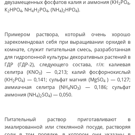
двузамещенных фосфатов калия и аммония (KH
PO
,
2
4
К
НРО
, NH
H
PO
, (NH
)
HPO
).
2
4
4
2
4
4
2
4
Примером раствора, который очень хорошо
зарекомендовал себя при выращивании орхидей в
комнате, служит питательная смесь, разработанная
для гидропонной культуры декоративных растений в
ГДР (ГДР-2), следующего состава, г/л: калиевая
селитра (KNO
) — 0,213; калий фосфорнокислый
3
(КН
РO
) — 0,141; сульфат магния (MgSO
) — 0,127;
2
4
4
аммиачная селитра (NH
NO
) — 0,186; сульфат
4
3
аммония (NH
)
SO
) — 0,050.
4
2
4
Питательный раствор приготавливают в
эмалированной или стеклянной посуде, растворяя
соли в том порядке, в котором они указаны в