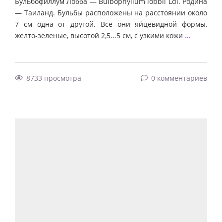
Бульбофиллум Лобба — Bulbophyllum lobbii Ldl. Родина
— Таиланд. Бульбы расположены на расстоянии около
7 см одна от другой. Все они яйцевидной формы,
желто-зеленые, высотой 2,5...5 см, с узкими кожи
...
8733 просмотра
0 комментариев