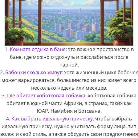
1.
Комната отдыха в бане
: это важное пространство в
бане, где можно отдохнуть и расслабиться после
парной.
2.
Бабочки сколько живут
: хотя жизненный цикл бабочек
может варьироваться, большинство из них живет всего
несколько недель или месяцев.
3.
Где обитает хоботковая собачка
: хоботковая собачка
обитает в южной части Африки, в странах, таких как
ЮАР, Намибия и Ботсвана.
4.
Как выбрать идеальную прическу
: чтобы выбрать
идеальную прическу, нужно учитывать форму лица, тип
волос и свой стиль, а также обсудить свои предпочтения