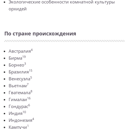
Экологические особенности комнатной культуры
орхидей
По стране происхождения
4
Австралия
19
Бирма
3
Борнео
15
Бразилия
5
Венесуэла
7
Вьетнам
8
Гватемала
16
Гималаи
6
Гондурас
10
Индия
4
Индонезия
1
Кампучи