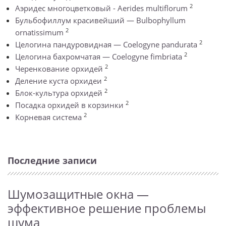
2
Аэридес многоцветковый - Aerides multiflorum
Бульбофиллум красивейший — Bulbophyllum
2
ornatissimum
2
Целогина пандуровидная — Coelogyne pandurata
2
Целогина бахромчатая — Coelogyne fimbriata
2
Черенкование орхидей
2
Деление куста орхидеи
2
Блок-культура орхидей
2
Посадка орхидей в корзинки
2
Корневая система
Последние записи
Шумозащитные окна —
эффективное решение проблемы
шума