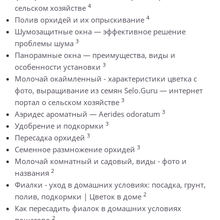
4
сельском хозяйстве
4
Полив орхидей и их опрыскивание
Шумозащитные окна — эффективное решение
3
проблемы шума
Панорамные окна — преимущества, виды и
3
особенности установки
Молочай окаймленный - характеристики цветка с
фото, выращивание из семян Selo.Guru — интернет
3
портал о сельском хозяйстве
3
Аэридес ароматный — Aerides odoratum
3
Удобрение и подкормки
3
Пересадка орхидей
3
Семенное размножение орхидей
Молочай комнатный и садовый, виды - фото и
2
названия
Фиалки - уход в домашних условиях: посадка, грунт,
2
полив, подкормки | Цветок в доме
Как пересадить фиалок в домашних условиях
2
пошагово