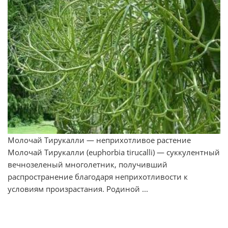
Молочай Тирукалли — неприхотливое растение
Молочай Тирукалли (euphorbia tirucalli) — суккулентный
вечнозеленый многолетник, получивший
распространение благодаря неприхотливости к
условиям произрастания. Родиной ...