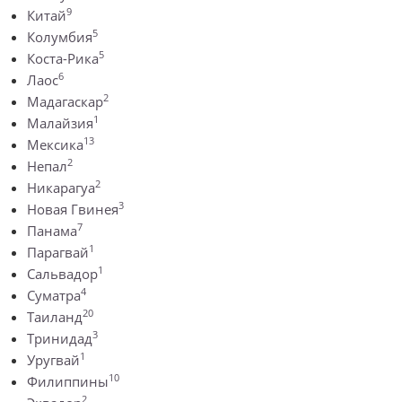
9
Китай
5
Колумбия
5
Коста-Рика
6
Лаос
2
Мадагаскар
1
Малайзия
13
Мексика
2
Непал
2
Никарагуа
3
Новая Гвинея
7
Панама
1
Парагвай
1
Сальвадор
4
Суматра
20
Таиланд
3
Тринидад
1
Уругвай
10
Филиппины
2