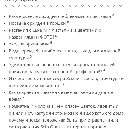
8
Размножение орхидей стеблевыми отпрысками
8
Посадка орхидей в горшки
Растения с СЕРЫМИ листьями и цветками с
6
названиями и ФОТО!
6
Уход за орхидеями
Виды орхидей, наиболее пригодные для комнатной
5
культуры
Удивительные рецепты - вкус и аромат трюфелей
4
придут в вашу кухню с пастой трюфельной!
Из чего состоит атмосфера Земли - состав, структура и
4
важнейшие компоненты
Как сохранить срезанные цветы свежими долгое
4
время
Комнатный молочай: чем опасен цветок, ядовитый
он или нет, кактус ли это, можно ли держать его дома,
почему иногда нельзя, как быть при отравлении, и
фото растения Selo.Guru — интернет портал о