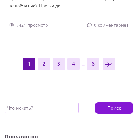
желобчатые). Цветки ди
...
7421 просмотр
0 комментариев
1
2
3
4
...
8
>
Поиск
Популярное