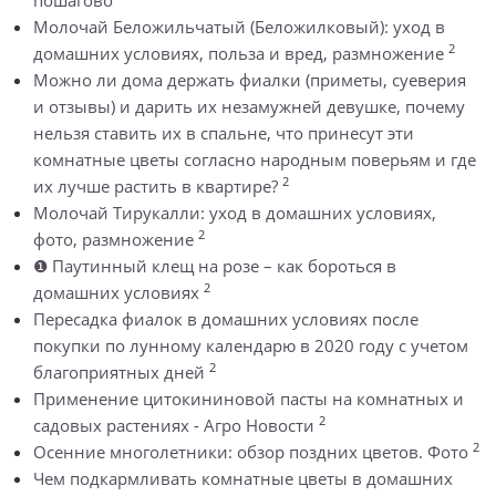
Молочай Беложильчатый (Беложилковый): уход в
2
домашних условиях, польза и вред, размножение
Можно ли дома держать фиалки (приметы, суеверия
и отзывы) и дарить их незамужней девушке, почему
нельзя ставить их в спальне, что принесут эти
комнатные цветы согласно народным поверьям и где
2
их лучше растить в квартире?
Молочай Тирукалли: уход в домашних условиях,
2
фото, размножение
❶ Паутинный клещ на розе – как бороться в
2
домашних условиях
Пересадка фиалок в домашних условиях после
покупки по лунному календарю в 2020 году с учетом
2
благоприятных дней
Применение цитокининовой пасты на комнатных и
2
садовых растениях - Агро Новости
2
Осенние многолетники: обзор поздних цветов. Фото
Чем подкармливать комнатные цветы в домашних