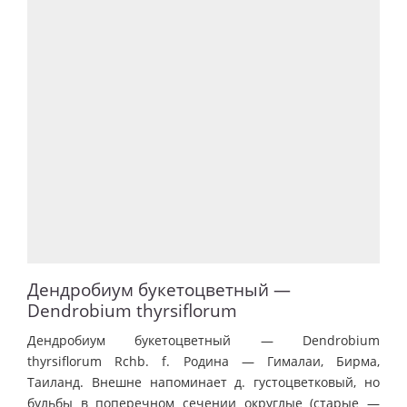
Дендробиум букетоцветный —
Dendrobium thyrsiflorum
Дендробиум букетоцветный — Dendrobium
thyrsiflorum Rchb. f. Родина — Гималаи, Бирма,
Таиланд. Внешне напоминает д. густоцветковый, но
бульбы в поперечном сечении округлые (старые —