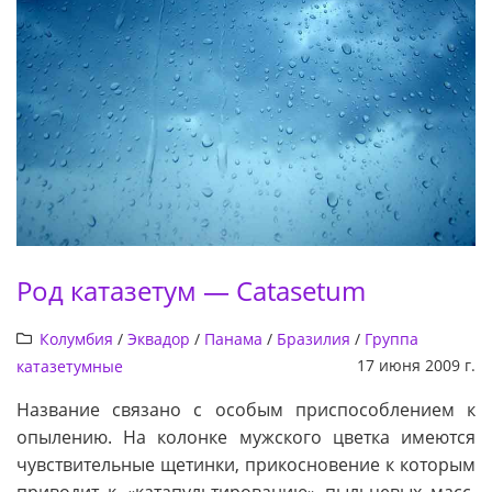
Род катазетум — Catasetum
Колумбия
/
Эквадор
/
Панама
/
Бразилия
/
Группа
17 июня 2009 г.
катазетумные
Название связано с особым приспособлением к
опылению. На колонке мужского цветка имеются
чувствительные щетинки, прикосновение к которым