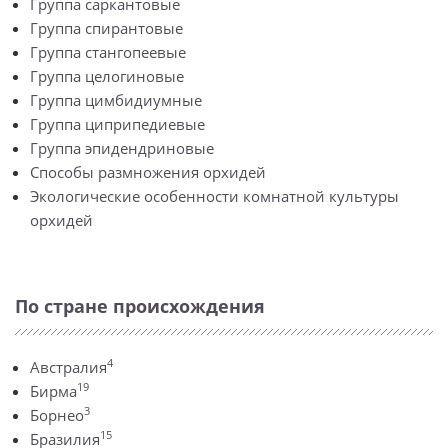
Группа саркантовые
Группа спирантовые
Группа стангопеевые
Группа целогиновые
Группа цимбидиумные
Группа циприпедиевые
Группа эпидендриновые
Способы размножения орхидей
Экологические особенности комнатной культуры
орхидей
По стране происхождения
4
Австралия
19
Бирма
3
Борнео
15
Бразилия