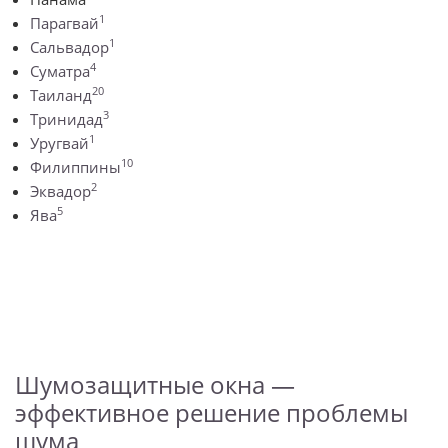
1
Парагвай
1
Сальвадор
4
Суматра
20
Таиланд
3
Тринидад
1
Уругвай
10
Филиппины
2
Эквадор
5
Ява
Шумозащитные окна —
эффективное решение проблемы
шума