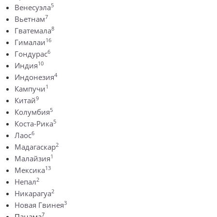
5
Венесуэла
7
Вьетнам
8
Гватемала
16
Гималаи
6
Гондурас
10
Индия
4
Индонезия
1
Кампучи
9
Китай
5
Колумбия
5
Коста-Рика
6
Лаос
2
Мадагаскар
1
Малайзия
13
Мексика
2
Непал
2
Никарагуа
3
Новая Гвинея
7
Панама