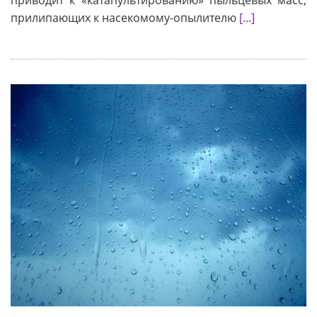
приводит к «катапультированию» пыльцевых масс,
прилипающих к насекомому-опылителю
[...]