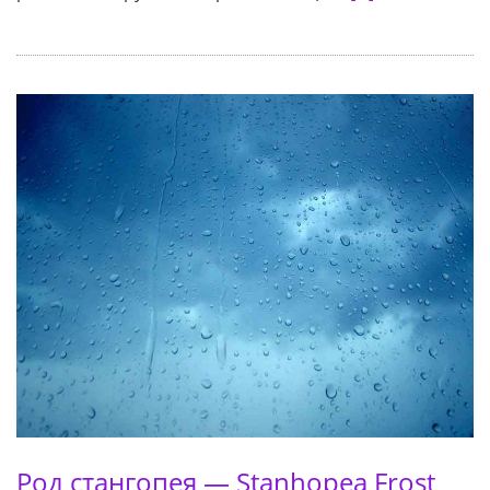
Род стангопея — Stanhopea Frost