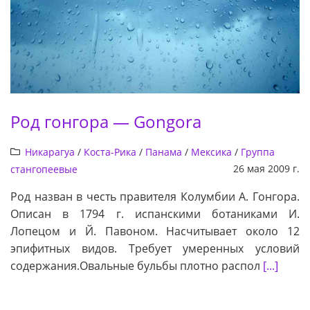
Род гонгора — Gongora
Никарагуа
/
Коста-Рика
/
Панама
/
Мексика
/
Группа
26 мая 2009 г.
стангопеевые
Род назван в честь правителя Колумбии А. Гонгора.
Описан в 1794 г. испанскими ботаниками И.
Лопецом и Й. Павоном. Насчитывает около 12
эпифитных видов. Требует умеренных условий
содержания.Овальные бульбы плотно распол
[...]