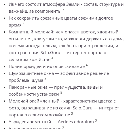
Из чего состоит атмосфера Земли - состав, структура и
4
важнейшие компоненты
Как сохранить срезанные цветы свежими долгое
4
время
Комнатный молочай: чем опасен цветок, ядовитый
он или нет, кактус ли это, можно ли держать его дома,
почему иногда нельзя, как быть при отравлении, и
фото растения Selo.Guru — интернет портал о
4
сельском хозяйстве
4
Полив орхидей и их опрыскивание
Шумозащитные окна — эффективное решение
3
проблемы шума
Панорамные окна — преимущества, виды и
3
особенности установки
Молочай окаймленный - характеристики цветка с
фото, выращивание из семян Selo.Guru — интернет
3
портал о сельском хозяйстве
3
Аэридес ароматный — Aerides odoratum
3
Удобрение и подкормки