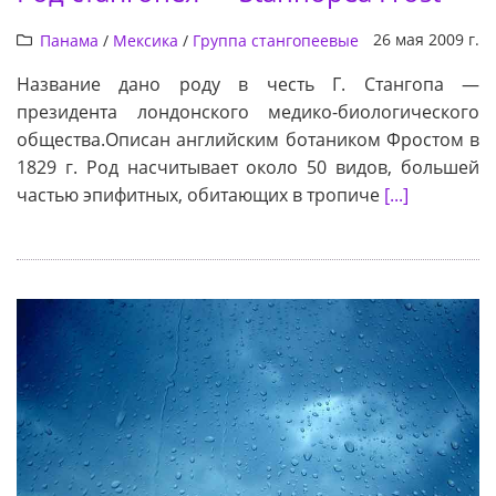
26 мая 2009 г.
Панама
/
Мексика
/
Группа стангопеевые
Название дано роду в честь Г. Стангопа —
президента лондонского медико-биологического
общества.Описан английским ботаником Фростом в
1829 г. Род насчитывает около 50 видов, большей
частью эпифитных, обитающих в тропиче
[...]