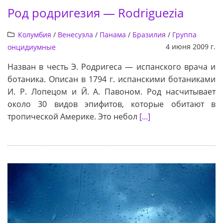
Род родригезия — Rodriguezia
Колумбия
/
Венесуэла
/
Панама
/
Бразилия
/
Группа
4 июня 2009 г.
онцидиумные
Назван в честь Э. Родригеса — испанского врача и
ботаника. Описан в 1794 г. испанскими ботаниками
И. Р. Лопецом и Й. А. Павоном. Род насчитывает
около 30 видов эпифитов, которые обитают в
тропической Америке. Это небол
[...]