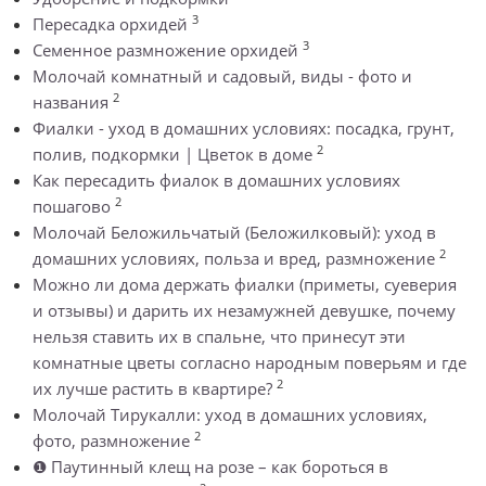
3
Пересадка орхидей
3
Семенное размножение орхидей
Молочай комнатный и садовый, виды - фото и
2
названия
Фиалки - уход в домашних условиях: посадка, грунт,
2
полив, подкормки | Цветок в доме
Как пересадить фиалок в домашних условиях
2
пошагово
Молочай Беложильчатый (Беложилковый): уход в
2
домашних условиях, польза и вред, размножение
Можно ли дома держать фиалки (приметы, суеверия
и отзывы) и дарить их незамужней девушке, почему
нельзя ставить их в спальне, что принесут эти
комнатные цветы согласно народным поверьям и где
2
их лучше растить в квартире?
Молочай Тирукалли: уход в домашних условиях,
2
фото, размножение
❶ Паутинный клещ на розе – как бороться в