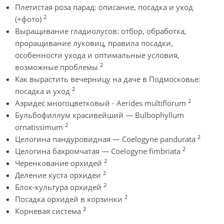
Плетистая роза парад: описание, посадка и уход
2
(+фото)
Выращивание гладиолусов: отбор, обработка,
проращивание луковиц, правила посадки,
особенности ухода и оптимальные условия,
2
возможные проблемы
Как вырастить вечерницу на даче в Подмосковье:
2
посадка и уход
2
Аэридес многоцветковый - Aerides multiflorum
Бульбофиллум красивейший — Bulbophyllum
2
ornatissimum
2
Целогина пандуровидная — Coelogyne pandurata
2
Целогина бахромчатая — Coelogyne fimbriata
2
Черенкование орхидей
2
Деление куста орхидеи
2
Блок-культура орхидей
2
Посадка орхидей в корзинки
2
Корневая система