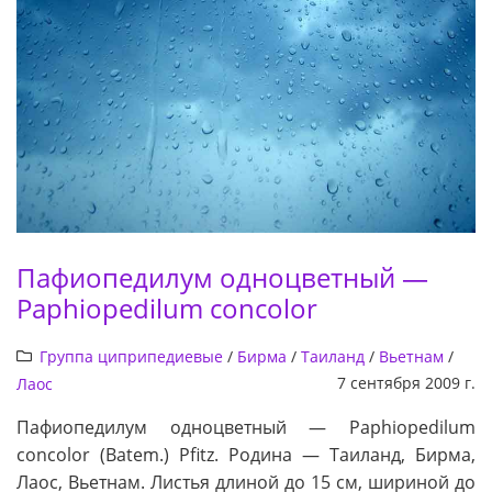
Пафиопедилум одноцветный —
Paphiopedilum concolor
Группа циприпедиевые
/
Бирма
/
Таиланд
/
Вьетнам
/
7 сентября 2009 г.
Лаос
Пафиопедилум одноцветный — Paphiopedilum
concolor (Batem.) Pfitz. Родина — Таиланд, Бирма,
Лаос, Вьетнам. Листья длиной до 15 см, шириной до