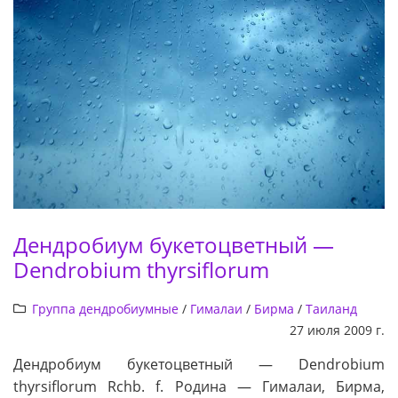
Дендробиум букетоцветный —
Dendrobium thyrsiflorum
Группа дендробиумные
/
Гималаи
/
Бирма
/
Таиланд
27 июля 2009 г.
Дендробиум букетоцветный — Dendrobium
thyrsiflorum Rchb. f. Родина — Гималаи, Бирма,