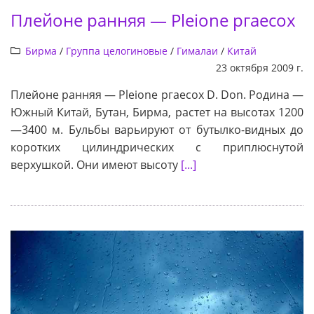
Плейоне ранняя — Pleione ргаесох
Бирма
/
Группа целогиновые
/
Гималаи
/
Китай
23 октября 2009 г.
Плейоне ранняя — Pleione ргаесох D. Don. Родина —
Южный Китай, Бутан, Бирма, растет на высотах 1200
—3400 м. Бульбы варьируют от бутылко-видных до
коротких цилиндрических с приплюснутой
верхушкой. Они имеют высоту
[...]