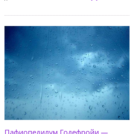
Пафиопедилум Годефройи —