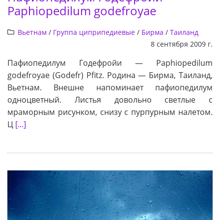
Paphiopedilum godefroyae
Вьетнам
/
Группа циприпедиевые
/
Бирма
/
Таиланд
8 сентября 2009 г.
Пафиопедилум Годефройи — Paphiopedilum
godefroyae (Godefr) Pfitz. Родина — Бирма, Таиланд,
Вьетнам. Внешне напоминает пафиопедилум
одноцветный. Листья довольно светлые с
мраморным рисунком, снизу с пурпурным налетом.
Ц
[...]