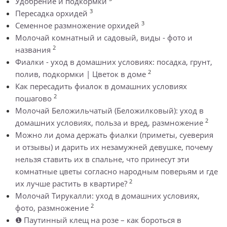
Удобрение и подкормки
3
Пересадка орхидей
3
Семенное размножение орхидей
Молочай комнатный и садовый, виды - фото и
2
названия
Фиалки - уход в домашних условиях: посадка, грунт,
2
полив, подкормки | Цветок в доме
Как пересадить фиалок в домашних условиях
2
пошагово
Молочай Беложильчатый (Беложилковый): уход в
2
домашних условиях, польза и вред, размножение
Можно ли дома держать фиалки (приметы, суеверия
и отзывы) и дарить их незамужней девушке, почему
нельзя ставить их в спальне, что принесут эти
комнатные цветы согласно народным поверьям и где
2
их лучше растить в квартире?
Молочай Тирукалли: уход в домашних условиях,
2
фото, размножение
❶ Паутинный клещ на розе – как бороться в