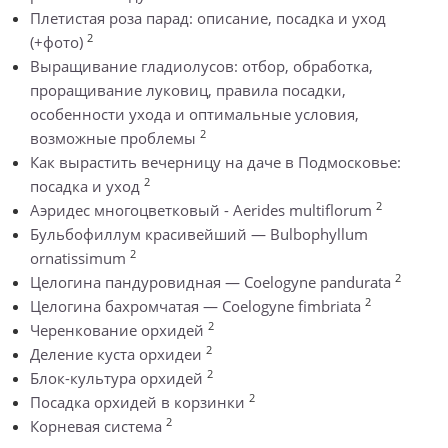
Плетистая роза парад: описание, посадка и уход
2
(+фото)
Выращивание гладиолусов: отбор, обработка,
проращивание луковиц, правила посадки,
особенности ухода и оптимальные условия,
2
возможные проблемы
Как вырастить вечерницу на даче в Подмосковье:
2
посадка и уход
2
Аэридес многоцветковый - Aerides multiflorum
Бульбофиллум красивейший — Bulbophyllum
2
ornatissimum
2
Целогина пандуровидная — Coelogyne pandurata
2
Целогина бахромчатая — Coelogyne fimbriata
2
Черенкование орхидей
2
Деление куста орхидеи
2
Блок-культура орхидей
2
Посадка орхидей в корзинки
2
Корневая система