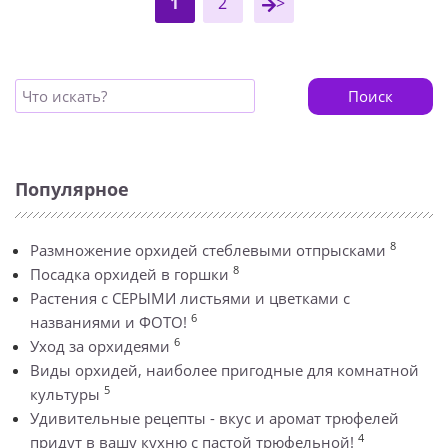
1
2
>
Поиск
Популярное
8
Размножение орхидей стеблевыми отпрысками
8
Посадка орхидей в горшки
Растения с СЕРЫМИ листьями и цветками с
6
названиями и ФОТО!
6
Уход за орхидеями
Виды орхидей, наиболее пригодные для комнатной
5
культуры
Удивительные рецепты - вкус и аромат трюфелей
4
придут в вашу кухню с пастой трюфельной!