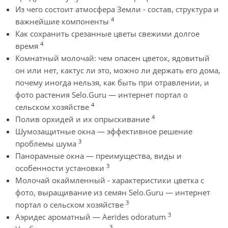
Из чего состоит атмосфера Земли - состав, структура и
4
важнейшие компоненты
Как сохранить срезанные цветы свежими долгое
4
время
Комнатный молочай: чем опасен цветок, ядовитый
он или нет, кактус ли это, можно ли держать его дома,
почему иногда нельзя, как быть при отравлении, и
фото растения Selo.Guru — интернет портал о
4
сельском хозяйстве
4
Полив орхидей и их опрыскивание
Шумозащитные окна — эффективное решение
3
проблемы шума
Панорамные окна — преимущества, виды и
3
особенности установки
Молочай окаймленный - характеристики цветка с
фото, выращивание из семян Selo.Guru — интернет
3
портал о сельском хозяйстве
3
Аэридес ароматный — Aerides odoratum
3