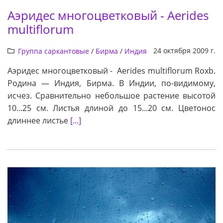
Аэридес многоцветковый - Aerides
multiflorum
24 октября 2009 г.
Группа саркантовые
/
Бирма
/
Индия
Аэридес многоцветковый - Aerides multiflorum Roxb.
Родина — Индия, Бирма. В Индии, по-видимому,
исчез. Сравнительно небольшое растение высотой
10...25 см. Листья длиной до 15...20 см. Цветонос
длиннее листье
[...]