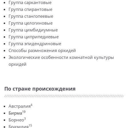
Группа саркантовые
Группа спирантовые
Группа стангопеевые
Группа целогиновые
Группа цимбидиумные
Группа циприпедиевые
Группа эпидендриновые
Способы размножения орхидей
Экологические особенности комнатной культуры
орхидей
По стране происхождения
4
Австралия
19
Бирма
3
Борнео
15
Бразилия