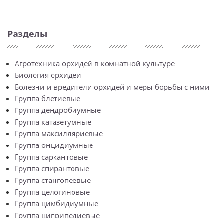
Разделы
Агротехника орхидей в комнатной культуре
Биология орхидей
Болезни и вредители орхидей и меры борьбы с ними
Группа блетиевые
Группа дендробиумные
Группа катазетумные
Группа максилляриевые
Группа онцидиумные
Группа саркантовые
Группа спирантовые
Группа стангопеевые
Группа целогиновые
Группа цимбидиумные
Группа циприпедиевые