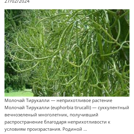
27/02/2024
Молочай Тирукалли — неприхотливое растение
Молочай Тирукалли (euphorbia tirucalli) — суккулентный
вечнозеленый многолетник, получивший
распространение благодаря неприхотливости к
условиям произрастания. Родиной ...