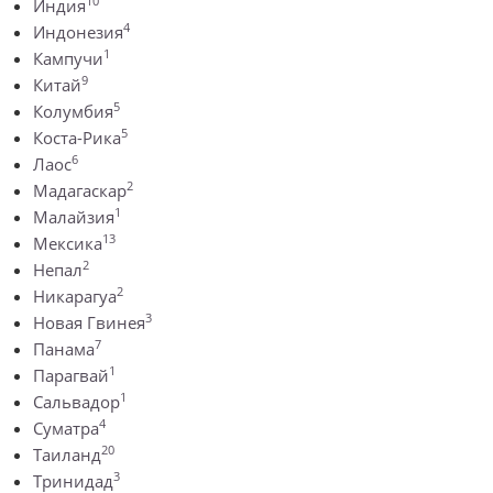
10
Индия
4
Индонезия
1
Кампучи
9
Китай
5
Колумбия
5
Коста-Рика
6
Лаос
2
Мадагаскар
1
Малайзия
13
Мексика
2
Непал
2
Никарагуа
3
Новая Гвинея
7
Панама
1
Парагвай
1
Сальвадор
4
Суматра
20
Таиланд
3
Тринидад