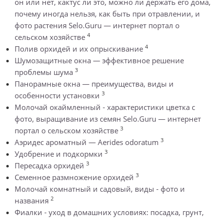
он или нет, кактус ли это, можно ли держать его дома,
почему иногда нельзя, как быть при отравлении, и
фото растения Selo.Guru — интернет портал о
4
сельском хозяйстве
4
Полив орхидей и их опрыскивание
Шумозащитные окна — эффективное решение
3
проблемы шума
Панорамные окна — преимущества, виды и
3
особенности установки
Молочай окаймленный - характеристики цветка с
фото, выращивание из семян Selo.Guru — интернет
3
портал о сельском хозяйстве
3
Аэридес ароматный — Aerides odoratum
3
Удобрение и подкормки
3
Пересадка орхидей
3
Семенное размножение орхидей
Молочай комнатный и садовый, виды - фото и
2
названия
Фиалки - уход в домашних условиях: посадка, грунт,