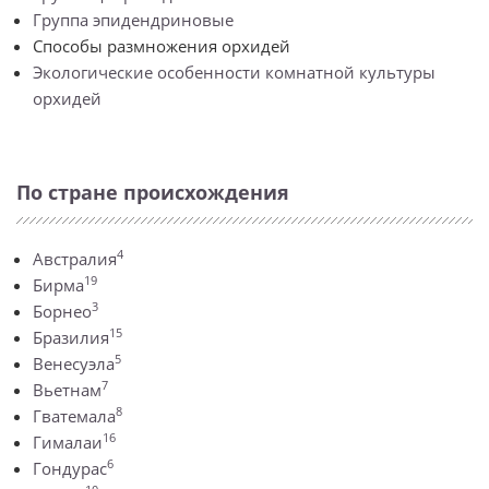
Группа эпидендриновые
Способы размножения орхидей
Экологические особенности комнатной культуры
орхидей
По стране происхождения
4
Австралия
19
Бирма
3
Борнео
15
Бразилия
5
Венесуэла
7
Вьетнам
8
Гватемала
16
Гималаи
6
Гондурас