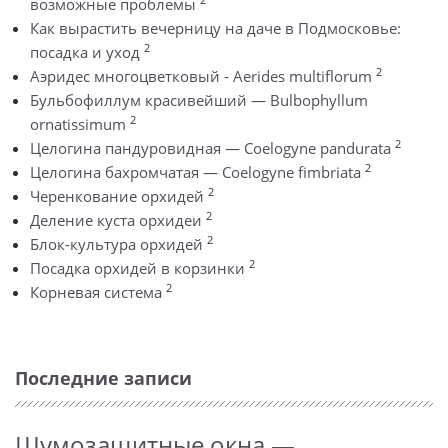
возможные проблемы
Как вырастить вечерницу на даче в Подмосковье:
2
посадка и уход
2
Аэридес многоцветковый - Aerides multiflorum
Бульбофиллум красивейший — Bulbophyllum
2
ornatissimum
2
Целогина пандуровидная — Coelogyne pandurata
2
Целогина бахромчатая — Coelogyne fimbriata
2
Черенкование орхидей
2
Деление куста орхидеи
2
Блок-культура орхидей
2
Посадка орхидей в корзинки
2
Корневая система
Последние записи
Шумозащитные окна —