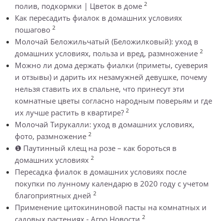
2
полив, подкормки | Цветок в доме
Как пересадить фиалок в домашних условиях
2
пошагово
Молочай Беложильчатый (Беложилковый): уход в
2
домашних условиях, польза и вред, размножение
Можно ли дома держать фиалки (приметы, суеверия
и отзывы) и дарить их незамужней девушке, почему
нельзя ставить их в спальне, что принесут эти
комнатные цветы согласно народным поверьям и где
2
их лучше растить в квартире?
Молочай Тирукалли: уход в домашних условиях,
2
фото, размножение
❶ Паутинный клещ на розе – как бороться в
2
домашних условиях
Пересадка фиалок в домашних условиях после
покупки по лунному календарю в 2020 году с учетом
2
благоприятных дней
Применение цитокининовой пасты на комнатных и
2
садовых растениях - Агро Новости