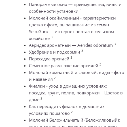
Панорамные окна — преимущества, виды и
3
особенности установки
Молочай окаймленный - характеристики
цветка с фото, выращивание из семян
Selo.Guru — интернет портал о сельском
3
хозяйстве
3
Аэридес ароматный — Aerides odoratum
3
Удобрение и подкормки
3
Пересадка орхидей
3
Семенное размножение орхидей
Молочай комнатный и садовый, виды - фото
2
и названия
Фиалки - уход в домашних условиях:
посадка, грунт, полив, подкормки | Цветок в
2
доме
Как пересадить фиалок в домашних
2
условиях пошагово
Молочай Беложильчатый (Беложилковый):
уход в домашних условиях, польза и вред,