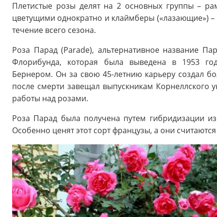
Плетистые розы делят на 2 основных группы – ра
цветущими однократно и клаймберы («лазающие») – 
течение всего сезона.
Роза Парад (Parade), альтернативное название Па
Флорибунда, которая была выведена в 1953 го
Бернером. Он за свою 45-летнию карьеру создал бол
после смерти завещал выпускникам Корнеллского 
работы над розами.
Роза Парад была получена путем гибридизации и
Особенно ценят этот сорт французы, а они считаютс