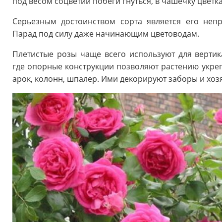
под весом соцветий побеги гнуться, в чашечку цветк
Серьезным достоинством сорта является его неп
Парад под силу даже начинающим цветоводам.
Плетистые розы чаще всего используют для вертик
где опорные конструкции позволяют растению укреп
арок, колонн, шпалер. Ими декорируют заборы и хоз