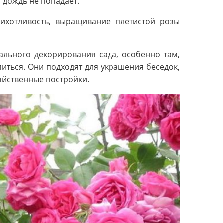
а дождь не попадает.
рихотливость, выращивание плетистой розы
ального декорирования сада, особенно там,
иться. Они подходят для украшения беседок,
яйственные постройки.