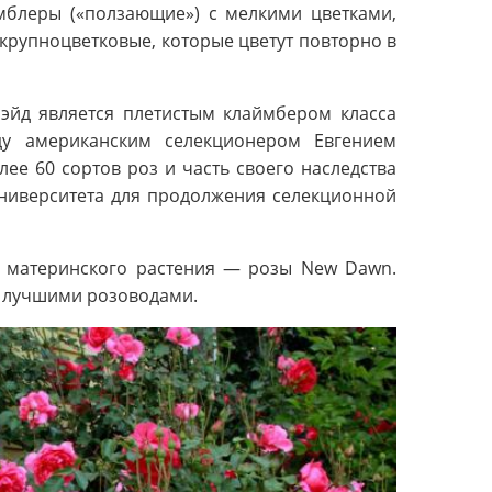
мблеры («ползающие») с мелкими цветками,
крупноцветковые, которые цветут повторно в
рэйд является плетистым клаймбером класса
ду американским селекционером Евгением
ее 60 сортов роз и часть своего наследства
университета для продолжения селекционной
з материнского растения — розы New Dawn.
я лучшими розоводами.