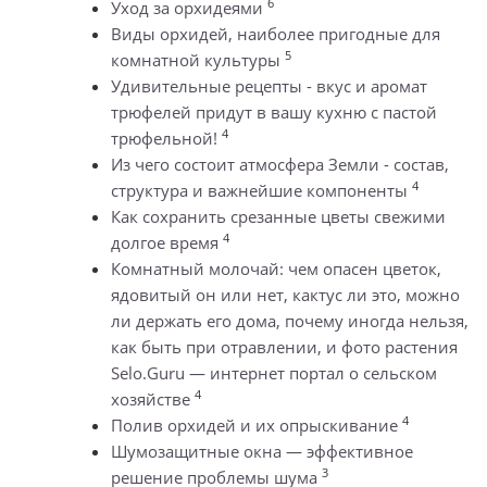
6
Уход за орхидеями
Виды орхидей, наиболее пригодные для
5
комнатной культуры
Удивительные рецепты - вкус и аромат
трюфелей придут в вашу кухню с пастой
4
трюфельной!
Из чего состоит атмосфера Земли - состав,
4
структура и важнейшие компоненты
Как сохранить срезанные цветы свежими
4
долгое время
Комнатный молочай: чем опасен цветок,
ядовитый он или нет, кактус ли это, можно
ли держать его дома, почему иногда нельзя,
как быть при отравлении, и фото растения
Selo.Guru — интернет портал о сельском
4
хозяйстве
4
Полив орхидей и их опрыскивание
Шумозащитные окна — эффективное
3
решение проблемы шума