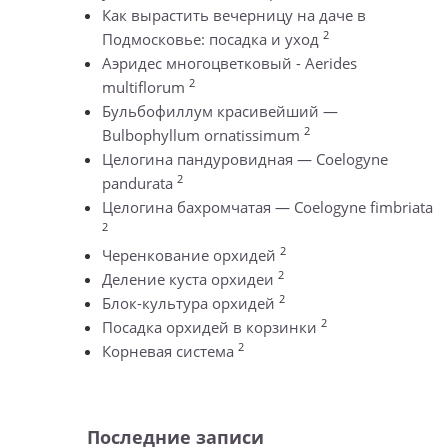
Как вырастить вечерницу на даче в
2
Подмосковье: посадка и уход
Аэридес многоцветковый - Aerides
2
multiflorum
Бульбофиллум красивейший —
2
Bulbophyllum ornatissimum
Целогина пандуровидная — Coelogyne
2
pandurata
Целогина бахромчатая — Coelogyne fimbriata
2
2
Черенкование орхидей
2
Деление куста орхидеи
2
Блок-культура орхидей
2
Посадка орхидей в корзинки
2
Корневая система
Последние записи