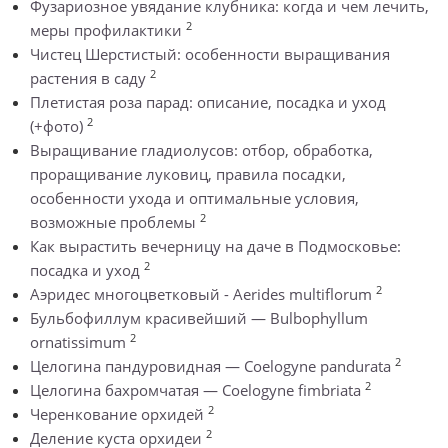
Фузариозное увядание клубника: когда и чем лечить,
2
меры профилактики
Чистец Шерстистый: особенности выращивания
2
растения в саду
Плетистая роза парад: описание, посадка и уход
2
(+фото)
Выращивание гладиолусов: отбор, обработка,
проращивание луковиц, правила посадки,
особенности ухода и оптимальные условия,
2
возможные проблемы
Как вырастить вечерницу на даче в Подмосковье:
2
посадка и уход
2
Аэридес многоцветковый - Aerides multiflorum
Бульбофиллум красивейший — Bulbophyllum
2
ornatissimum
2
Целогина пандуровидная — Coelogyne pandurata
2
Целогина бахромчатая — Coelogyne fimbriata
2
Черенкование орхидей
2
Деление куста орхидеи