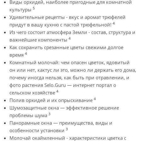
Виды орхидей, наиболее пригодные для комнатной
5
культуры
Удивительные рецепты - вкус и аромат трюфелей
4
придут в вашу кухню с пастой трюфельной!
Из чего состоит атмосфера Земли - состав, структура и
4
важнейшие компоненты
Как сохранить срезанные цветы свежими долгое
4
время
Комнатный молочай: чем опасен цветок, ядовитый
он или нет, кактус ли это, можно ли держать его дома,
почему иногда нельзя, как быть при отравлении, и
фото растения Selo.Guru — интернет портал о
4
сельском хозяйстве
4
Полив орхидей и их опрыскивание
Шумозащитные окна — эффективное решение
3
проблемы шума
Панорамные окна — преимущества, виды и
3
особенности установки
Молочай окаймленный - характеристики цветка с