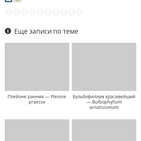
Еще записи по теме
Плейоне ранняя — Pleione
Бульбофиллум красивейший
ргаесох
— Bulbophyllum
ornatissimum