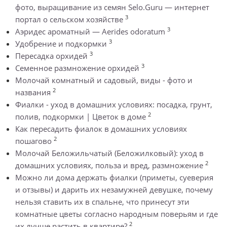
фото, выращивание из семян Selo.Guru — интернет
3
портал о сельском хозяйстве
3
Аэридес ароматный — Aerides odoratum
3
Удобрение и подкормки
3
Пересадка орхидей
3
Семенное размножение орхидей
Молочай комнатный и садовый, виды - фото и
2
названия
Фиалки - уход в домашних условиях: посадка, грунт,
2
полив, подкормки | Цветок в доме
Как пересадить фиалок в домашних условиях
2
пошагово
Молочай Беложильчатый (Беложилковый): уход в
2
домашних условиях, польза и вред, размножение
Можно ли дома держать фиалки (приметы, суеверия
и отзывы) и дарить их незамужней девушке, почему
нельзя ставить их в спальне, что принесут эти
комнатные цветы согласно народным поверьям и где
2
их лучше растить в квартире?