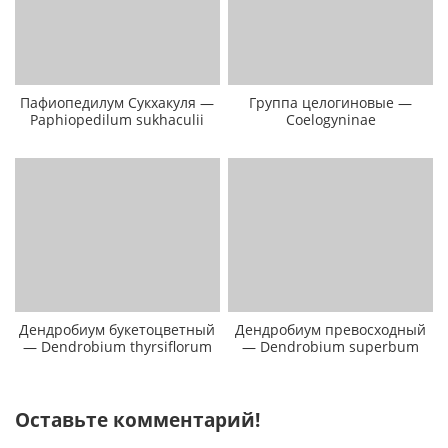
Пафиопедилум Сукхакуля —
Группа целогиновые —
Paphiopedilum sukhaculii
Coelogyninae
Дендробиум букетоцветный
Дендробиум превосходный
— Dendrobium thyrsiflorum
— Dendrobium superbum
Оставьте комментарий!