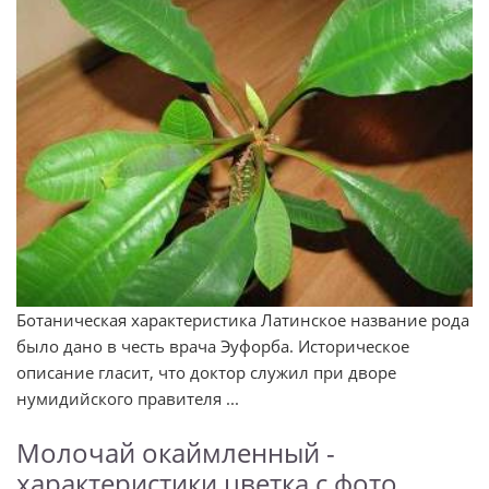
Ботаническая характеристика Латинское название рода
было дано в честь врача Эуфорба. Историческое
описание гласит, что доктор служил при дворе
нумидийского правителя ...
Молочай окаймленный -
характеристики цветка с фото,