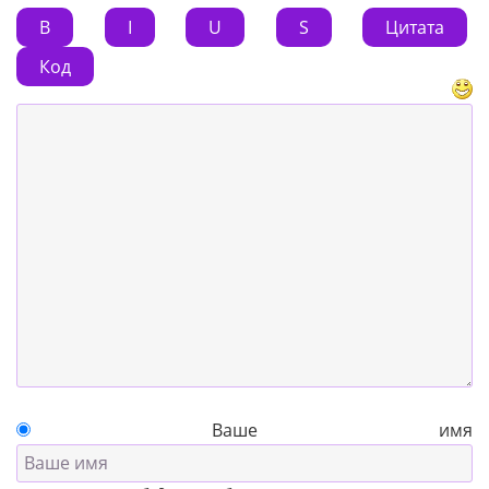
B
I
U
S
Цитата
Код
Ваше имя