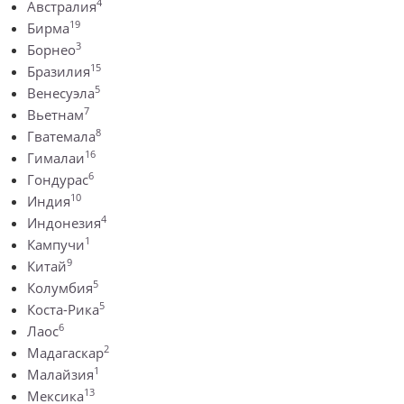
4
Австралия
19
Бирма
3
Борнео
15
Бразилия
5
Венесуэла
7
Вьетнам
8
Гватемала
16
Гималаи
6
Гондурас
10
Индия
4
Индонезия
1
Кампучи
9
Китай
5
Колумбия
5
Коста-Рика
6
Лаос
2
Мадагаскар
1
Малайзия
13
Мексика