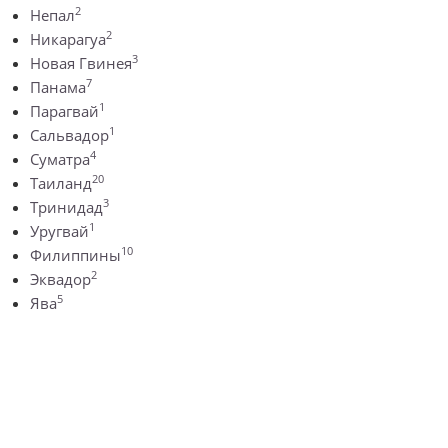
2
Непал
2
Никарагуа
3
Новая Гвинея
7
Панама
1
Парагвай
1
Сальвадор
4
Суматра
20
Таиланд
3
Тринидад
1
Уругвай
10
Филиппины
2
Эквадор
5
Ява