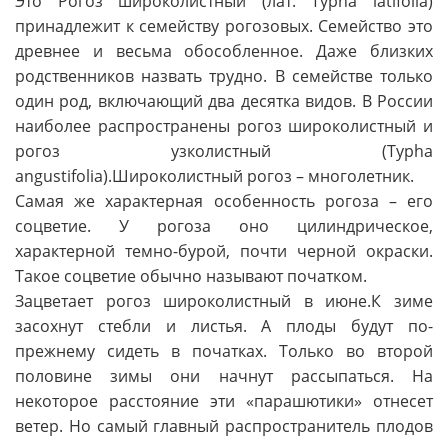
Это Рогоз широколистный (лат. Typha latifolia)
принадлежит к семейству рогозовых. Семейство это
древнее и весьма обособленное. Даже близких
родственников назвать трудно. В семействе только
один род, включающий два десятка видов. В России
наиболее распространены рогоз широколистный и
рогоз узколистный (Typha
angustifolia).Широколистный рогоз – многолетник.
Самая же характерная особенность рогоза – его
соцветие. У рогоза оно цилиндрическое,
характерной темно-бурой, почти черной окраски.
Такое соцветие обычно называют початком.
Зацветает рогоз широколистный в июне.К зиме
засохнут стебли и листья. А плоды будут по-
прежнему сидеть в початках. Только во второй
половине зимы они начнут рассыпаться. На
некоторое расстояние эти «парашютики» отнесет
ветер. Но самый главный распространитель плодов