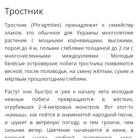
Тростник
Тростник (Phragmites) принадлежит к семейству
злаков, это обычное для Украины многолетнее
растение с мощными корневищами, высокими,
порой до 4 м, полыми стеблями толщиной до 2 см с
многочисленными междоузлиями. Молодые
белёсые островерхие побеги тростника появляются
весной, после половодья, на смену жёлтым, сухим и
мёртвым прошлогодним стеблям.
Растут они быстро и уже к началу лета молодые
нежные побеги превращаются в жёстких,
огрубевших 2–4-метровых монстров. Вот этот-то
«камыш», как поётся в знаменитой народной песне,
и шумит в ветреную погоду, и тем громче, чем
сильнее ветер. Цветение начинается в июне, в
верхней части стеблей появляются серо-