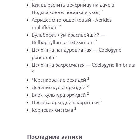
Как вырастить вечерницу на даче в
2
Подмосковье: посадка и уход
Аэридес многоцветковый - Aerides
2
multiflorum
Бульбофиллум красивейший —
2
Bulbophyllum ornatissimum
Целогина пандуровидная — Coelogyne
2
pandurata
Целогина бахромчатая — Coelogyne fimbriata
2
2
Черенкование орхидей
2
Деление куста орхидеи
2
Блок-культура орхидей
2
Посадка орхидей в корзинки
2
Корневая система
Последние записи