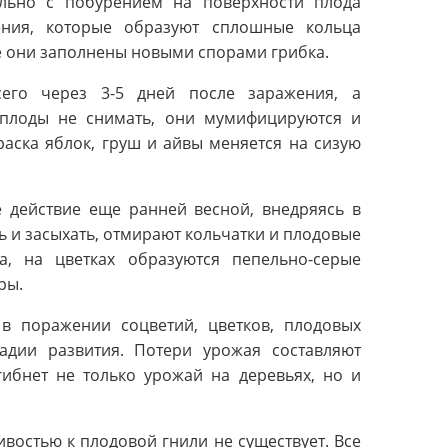
ельно с побурением на поверхности плода
ения, которые образуют сплошные кольца
е они заполнены новыми спорами грибка.
его через 3-5 дней после заражения, а
 плоды не снимать, они мумифицируются и
аска яблок, груш и айвы меняется на сизую
 действие еще ранней весной, внедряясь в
ть и засыхать, отмирают кольчатки и плодовые
а, на цветках образуются пепельно-серые
ры.
в поражении соцветий, цветков, плодовых
адии развития. Потери урожая составляют
ибнет не только урожай на деревьях, но и
востью к плодовой гнили не существует. Все