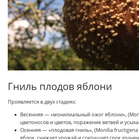
Гниль плодов яблони
Проявляется в двух стадиях:
Весенняя — «монилиальный ожог яблони», (Monil
цветоносов и цветов, поражение ветвей и усыха
Осенняя — «плодовая гниль», (Monilia fructige
яблок, снижает урожай и сокращает срок хранен