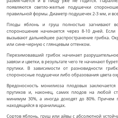
размягчается и в пищу уже не годится. Паралл
появляются светло-желтые подушечки споронош
правильной формы. Диаметр подушечек 2-3 мм, и вс
Плоды яблонь и груш полностью загнивают вс
спороношение начинается через 8-10 дней. Если
вызывают дальнейшее распространение грибка. Окр
или сине-черную с глянцевым оттенком.
Перезимовавший грибок начинает разрушительное
завязи и цветки, в результате чего те начинают буре
прутики. В зависимости от разновидности грибк
спороносные подушечки либо образования цвета ох
Вредоносность монилиоза плодовых заключается 
прутиков и, наконец, самих плодов на любой ст
минимум 30%, а иногда доходят до 80%. Причем г
находящийся в хранилищах.
Сортов яблонь, груш или айвы с абсолютной устойчи