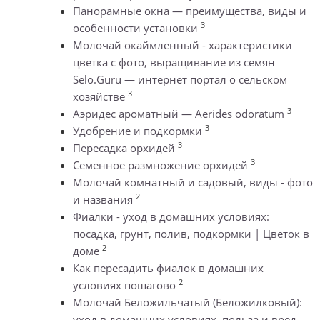
Панорамные окна — преимущества, виды и
3
особенности установки
Молочай окаймленный - характеристики
цветка с фото, выращивание из семян
Selo.Guru — интернет портал о сельском
3
хозяйстве
3
Аэридес ароматный — Aerides odoratum
3
Удобрение и подкормки
3
Пересадка орхидей
3
Семенное размножение орхидей
Молочай комнатный и садовый, виды - фото
2
и названия
Фиалки - уход в домашних условиях:
посадка, грунт, полив, подкормки | Цветок в
2
доме
Как пересадить фиалок в домашних
2
условиях пошагово
Молочай Беложильчатый (Беложилковый):
уход в домашних условиях, польза и вред,