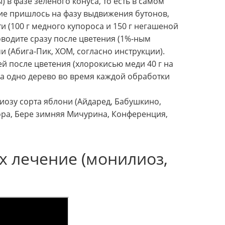
) в фазе зеленого конуса, то есть в самом
ие пришлось на фазу выдвижения бутонов,
 (100 г медного купороса и 150 г негашеной
оводите сразу после цветения (1%-ным
 (Абига-Пик, ХОМ, согласно инструкции).
й после цветения (хлорокисью меди 40 г на
На одно дерево во время каждой обработки
озу сорта яблони (Айдаред, Бабушкино,
рора, Бере зимняя Мичурина, Конференция,
х лечение (монилиоз,