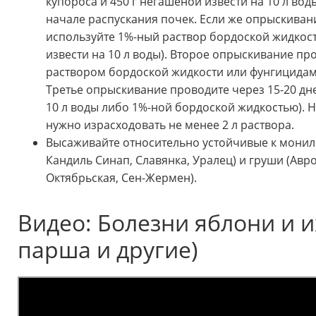
купороса и 450 г негашеной извести на 10 л воды
начале распускания почек. Если же опрыскиван
используйте 1%-ный раствор бордоской жидкости
извести на 10 л воды). Второе опрыскивание пр
раствором бордоской жидкости или фунгицидами
Третье опрыскивание проводите через 15-20 дне
10 л воды либо 1%-ной бордоской жидкостью). 
нужно израсходовать не менее 2 л раствора.
Высаживайте относительно устойчивые к монили
Кандиль Синап, Славянка, Уралец) и груши (Ав
Октябрьская, Сен-Жермен).
Видео: Болезни яблони и и
парша и другие)