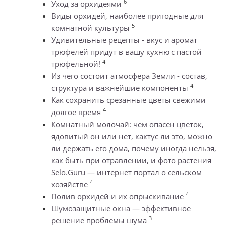
6
Уход за орхидеями
Виды орхидей, наиболее пригодные для
5
комнатной культуры
Удивительные рецепты - вкус и аромат
трюфелей придут в вашу кухню с пастой
4
трюфельной!
Из чего состоит атмосфера Земли - состав,
4
структура и важнейшие компоненты
Как сохранить срезанные цветы свежими
4
долгое время
Комнатный молочай: чем опасен цветок,
ядовитый он или нет, кактус ли это, можно
ли держать его дома, почему иногда нельзя,
как быть при отравлении, и фото растения
Selo.Guru — интернет портал о сельском
4
хозяйстве
4
Полив орхидей и их опрыскивание
Шумозащитные окна — эффективное
3
решение проблемы шума