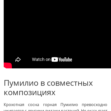
Пумилио в совместных
композициях
Крохотная сосна горная Пумилио превосходно
уживается с другими видами растений. Не оказывает