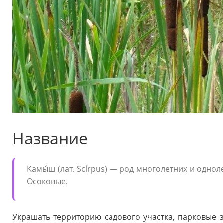
Название
Камы́ш (лат. Scírpus) — род многолетних и одн
Осоковые.
Украшать территорию садового участка, парковые