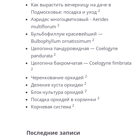
Как вырастить вечерницу на даче в
2
Подмосковье: посадка и уход
Аэридес многоцветковый - Aerides
2
multiflorum
Бульбофиллум красивейший —
2
Bulbophyllum ornatissimum
Целогина пандуровидная — Coelogyne
2
pandurata
Целогина бахромчатая — Coelogyne fimbriata
2
2
Черенкование орхидей
2
Деление куста орхидеи
2
Блок-культура орхидей
2
Посадка орхидей в корзинки
2
Корневая система
Последние записи