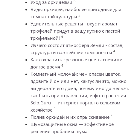
6
Уход за орхидеями
Виды орхидей, наиболее пригодные для
5
комнатной культуры
Удивительные рецепты - вкус и аромат
трюфелей придут в вашу кухню с пастой
4
трюфельной!
Из чего состоит атмосфера Земли - состав,
4
структура и важнейшие компоненты
Как сохранить срезанные цветы свежими
4
долгое время
Комнатный молочай: чем опасен цветок,
ядовитый он или нет, кактус ли это, можно
ли держать его дома, почему иногда нельзя,
как быть при отравлении, и фото растения
Selo.Guru — интернет портал о сельском
4
хозяйстве
4
Полив орхидей и их опрыскивание
Шумозащитные окна — эффективное
3
решение проблемы шума