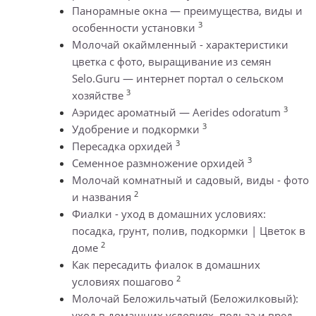
Панорамные окна — преимущества, виды и
3
особенности установки
Молочай окаймленный - характеристики
цветка с фото, выращивание из семян
Selo.Guru — интернет портал о сельском
3
хозяйстве
3
Аэридес ароматный — Aerides odoratum
3
Удобрение и подкормки
3
Пересадка орхидей
3
Семенное размножение орхидей
Молочай комнатный и садовый, виды - фото
2
и названия
Фиалки - уход в домашних условиях:
посадка, грунт, полив, подкормки | Цветок в
2
доме
Как пересадить фиалок в домашних
2
условиях пошагово
Молочай Беложильчатый (Беложилковый):
уход в домашних условиях, польза и вред,