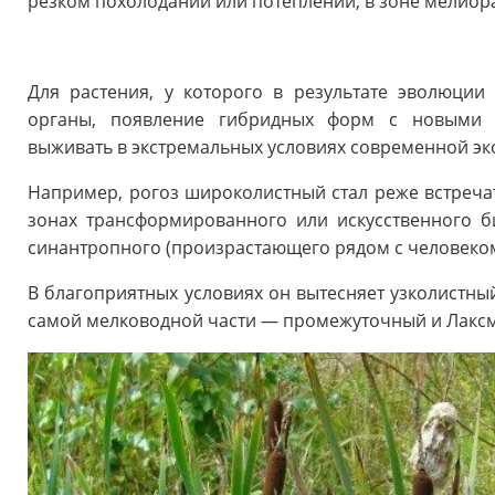
резком похолодании или потеплении, в зоне мелиор
Для растения, у которого в результате эволюции
органы, появление гибридных форм с новыми 
выживать в экстремальных условиях современной эк
Например, рогоз широколистный стал реже встречат
зонах трансформированного или искусственного б
синантропного (произрастающего рядом с человеком
В благоприятных условиях он вытесняет узколистный
самой мелководной части — промежуточный и Лакс