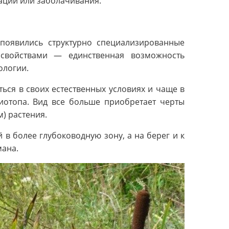
ации или заболачивания.
 появились структурно специализированные
свойствами — единственная возможность
ологии.
ься в своих естественных условиях и чаще в
иотопа. Вид все больше приобретает черты
) растения.
 в более глубоководную зону, а на берег и к
мана.