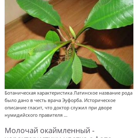
Ботаническая характеристика Латинское название рода
было дано в честь врача Эуфорба. Историческое
описание гласит, что доктор служил при дворе
нумидийского правителя ...
Молочай окаймленный -