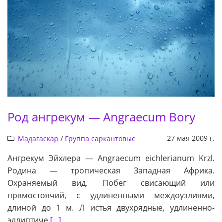
Род ангрекум — Angraecum Bory
27 мая 2009 г.
Мадагаскар
/
Группа саркантовые
Ангрекум Эйхлера — Angraecum eichlerianum Krzl.
Родина — тропическая Западная Африка.
Охраняемый вид. Побег свисающий или
прямостоячий, с удлиненными междоузлиями,
длиной до 1 м. Л истья двухрядные, удлиненно-
эллиптиче
[...]