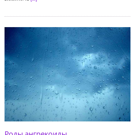
Роды ангрекоиды