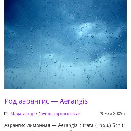
Род аэрангис — Aerangis
29 мая 2009 г.
Мадагаскар
/
Группа саркантовые
Аэрангис лимонная — Aerangis citrata ( ihou.) Schltr.