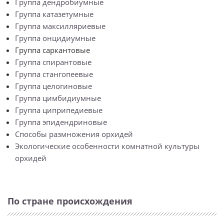
Группа дендробиумные
Группа катазетумные
Группа максилляриевые
Группа онцидиумные
Группа саркантовые
Группа спирантовые
Группа стангопеевые
Группа целогиновые
Группа цимбидиумные
Группа циприпедиевые
Группа эпидендриновые
Способы размножения орхидей
Экологические особенности комнатной культуры
орхидей
По стране происхождения