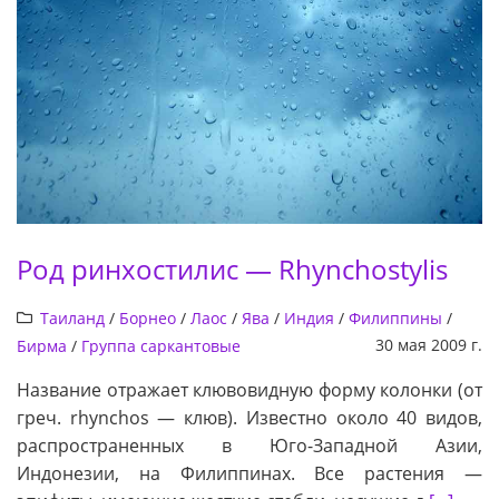
Род ринхостилис — Rhynchostylis
Таиланд
/
Борнео
/
Лаос
/
Ява
/
Индия
/
Филиппины
/
30 мая 2009 г.
Бирма
/
Группа саркантовые
Название отражает клювовидную форму колонки (от
греч. rhynchos — клюв). Известно около 40 видов,
распространенных в Юго-Западной Азии,
Индонезии, на Филиппинах. Все растения —