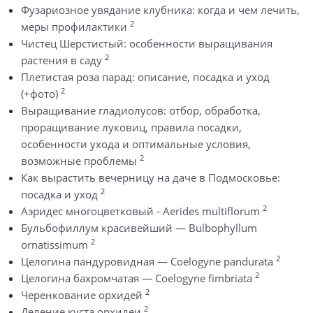
Фузариозное увядание клубника: когда и чем лечить,
2
меры профилактики
Чистец Шерстистый: особенности выращивания
2
растения в саду
Плетистая роза парад: описание, посадка и уход
2
(+фото)
Выращивание гладиолусов: отбор, обработка,
проращивание луковиц, правила посадки,
особенности ухода и оптимальные условия,
2
возможные проблемы
Как вырастить вечерницу на даче в Подмосковье:
2
посадка и уход
2
Аэридес многоцветковый - Aerides multiflorum
Бульбофиллум красивейший — Bulbophyllum
2
ornatissimum
2
Целогина пандуровидная — Coelogyne pandurata
2
Целогина бахромчатая — Coelogyne fimbriata
2
Черенкование орхидей
2
Деление куста орхидеи