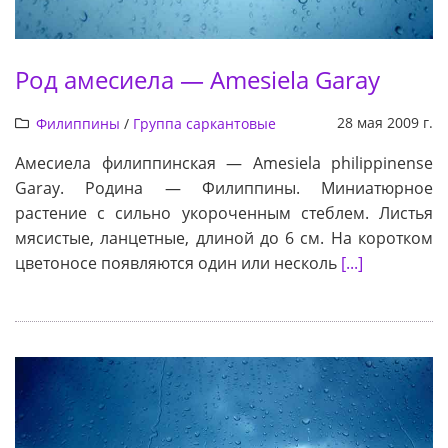
Род амесиела — Amesiela Garay
28 мая 2009 г.
Филиппины
/
Группа саркантовые
Амесиела филиппинская — Amesiela philippinense
Garay. Родина — Филиппины. Миниатюрное
растение с сильно укороченным стеблем. Листья
мясистые, ланцетные, длиной до 6 см. На коротком
цветоносе появляются один или несколь
[...]