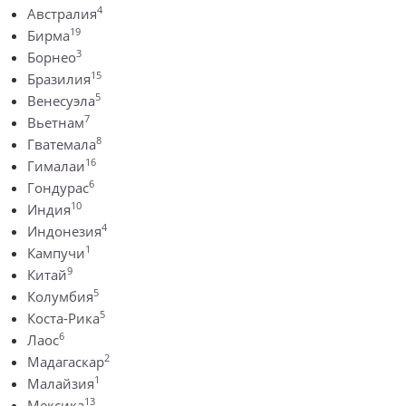
4
Австралия
19
Бирма
3
Борнео
15
Бразилия
5
Венесуэла
7
Вьетнам
8
Гватемала
16
Гималаи
6
Гондурас
10
Индия
4
Индонезия
1
Кампучи
9
Китай
5
Колумбия
5
Коста-Рика
6
Лаос
2
Мадагаскар
1
Малайзия
13
Мексика