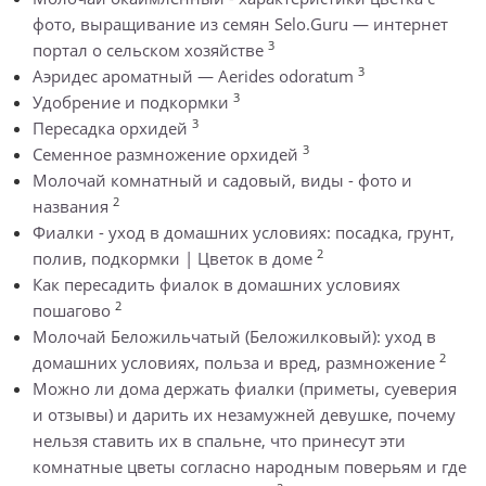
фото, выращивание из семян Selo.Guru — интернет
3
портал о сельском хозяйстве
3
Аэридес ароматный — Aerides odoratum
3
Удобрение и подкормки
3
Пересадка орхидей
3
Семенное размножение орхидей
Молочай комнатный и садовый, виды - фото и
2
названия
Фиалки - уход в домашних условиях: посадка, грунт,
2
полив, подкормки | Цветок в доме
Как пересадить фиалок в домашних условиях
2
пошагово
Молочай Беложильчатый (Беложилковый): уход в
2
домашних условиях, польза и вред, размножение
Можно ли дома держать фиалки (приметы, суеверия
и отзывы) и дарить их незамужней девушке, почему
нельзя ставить их в спальне, что принесут эти
комнатные цветы согласно народным поверьям и где