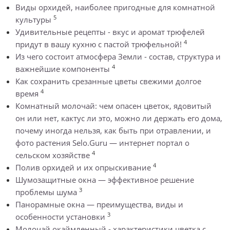
Виды орхидей, наиболее пригодные для комнатной
5
культуры
Удивительные рецепты - вкус и аромат трюфелей
4
придут в вашу кухню с пастой трюфельной!
Из чего состоит атмосфера Земли - состав, структура и
4
важнейшие компоненты
Как сохранить срезанные цветы свежими долгое
4
время
Комнатный молочай: чем опасен цветок, ядовитый
он или нет, кактус ли это, можно ли держать его дома,
почему иногда нельзя, как быть при отравлении, и
фото растения Selo.Guru — интернет портал о
4
сельском хозяйстве
4
Полив орхидей и их опрыскивание
Шумозащитные окна — эффективное решение
3
проблемы шума
Панорамные окна — преимущества, виды и
3
особенности установки
Молочай окаймленный - характеристики цветка с