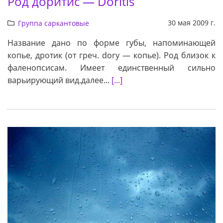
Род доритис — Doritis
30 мая 2009 г.
Группа саркантовые
Название дано по форме губы, напоминающей
копье, дротик (от греч. dory — копье). Род близок к
фаленопсисам. Имеет единственный сильно
варьирующий вид.далее...
[...]