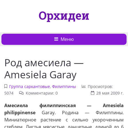
Орхидеи
Меню
Род амесиела —
Amesiela Garay
Группа саркантовые
,
Филиппины
Просмотров:
5074
Комментарии: 0
28 мая 2009 г.
Амесиела филиппинская — Amesiela
philippinense
Garay. Родина — Филиппины.
Миниатюрное растение с сильно укороченным
стеблем. Листья мясистые, ланцетные, длиной до 6