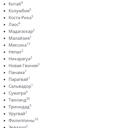
9
Китай
5
Колумбия
5
Коста-Рика
6
Лаос
2
Мадагаскар
1
Малайзия
13
Мексика
2
Непал
2
Никарагуа
3
Новая Гвинея
7
Панама
1
Парагвай
1
Сальвадор
4
Суматра
20
Таиланд
3
Тринидад
1
Уругвай
10
Филиппины
2
Эквадор