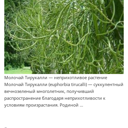
Молочай Тирукалли — неприхотливое растение
Молочай Тирукалли (euphorbia tirucalli) — суккулентный
вечнозеленый многолетник, получивший
распространение благодаря неприхотливости к
условиям произрастания. Родиной ...