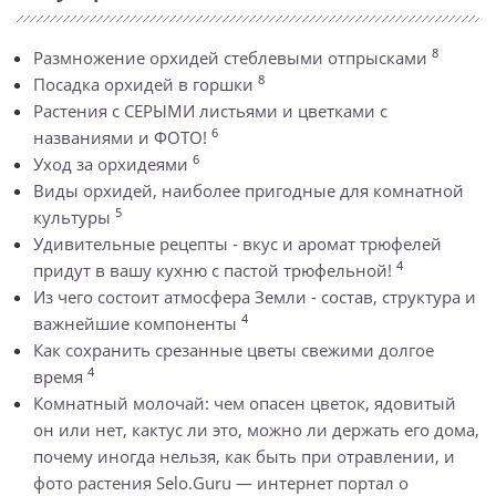
8
Размножение орхидей стеблевыми отпрысками
8
Посадка орхидей в горшки
Растения с СЕРЫМИ листьями и цветками с
6
названиями и ФОТО!
6
Уход за орхидеями
Виды орхидей, наиболее пригодные для комнатной
5
культуры
Удивительные рецепты - вкус и аромат трюфелей
4
придут в вашу кухню с пастой трюфельной!
Из чего состоит атмосфера Земли - состав, структура и
4
важнейшие компоненты
Как сохранить срезанные цветы свежими долгое
4
время
Комнатный молочай: чем опасен цветок, ядовитый
он или нет, кактус ли это, можно ли держать его дома,
почему иногда нельзя, как быть при отравлении, и
фото растения Selo.Guru — интернет портал о