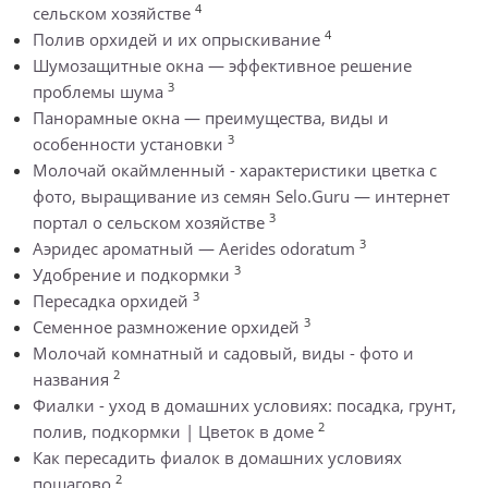
4
сельском хозяйстве
4
Полив орхидей и их опрыскивание
Шумозащитные окна — эффективное решение
3
проблемы шума
Панорамные окна — преимущества, виды и
3
особенности установки
Молочай окаймленный - характеристики цветка с
фото, выращивание из семян Selo.Guru — интернет
3
портал о сельском хозяйстве
3
Аэридес ароматный — Aerides odoratum
3
Удобрение и подкормки
3
Пересадка орхидей
3
Семенное размножение орхидей
Молочай комнатный и садовый, виды - фото и
2
названия
Фиалки - уход в домашних условиях: посадка, грунт,
2
полив, подкормки | Цветок в доме
Как пересадить фиалок в домашних условиях
2
пошагово