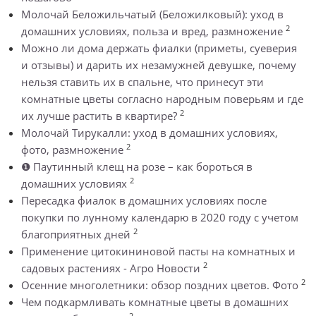
Молочай Беложильчатый (Беложилковый): уход в
2
домашних условиях, польза и вред, размножение
Можно ли дома держать фиалки (приметы, суеверия
и отзывы) и дарить их незамужней девушке, почему
нельзя ставить их в спальне, что принесут эти
комнатные цветы согласно народным поверьям и где
2
их лучше растить в квартире?
Молочай Тирукалли: уход в домашних условиях,
2
фото, размножение
❶ Паутинный клещ на розе – как бороться в
2
домашних условиях
Пересадка фиалок в домашних условиях после
покупки по лунному календарю в 2020 году с учетом
2
благоприятных дней
Применение цитокининовой пасты на комнатных и
2
садовых растениях - Агро Новости
2
Осенние многолетники: обзор поздних цветов. Фото
Чем подкармливать комнатные цветы в домашних
2