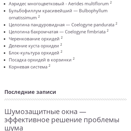
2
Аэридес многоцветковый - Aerides multiflorum
Бульбофиллум красивейший — Bulbophyllum
2
ornatissimum
2
Целогина пандуровидная — Coelogyne pandurata
2
Целогина бахромчатая — Coelogyne fimbriata
2
Черенкование орхидей
2
Деление куста орхидеи
2
Блок-культура орхидей
2
Посадка орхидей в корзинки
2
Корневая система
Последние записи
Шумозащитные окна —
эффективное решение проблемы
шума