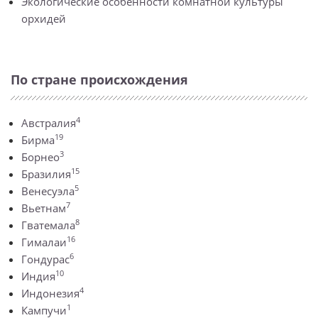
Экологические особенности комнатной культуры
орхидей
По стране происхождения
4
Австралия
19
Бирма
3
Борнео
15
Бразилия
5
Венесуэла
7
Вьетнам
8
Гватемала
16
Гималаи
6
Гондурас
10
Индия
4
Индонезия
1
Кампучи