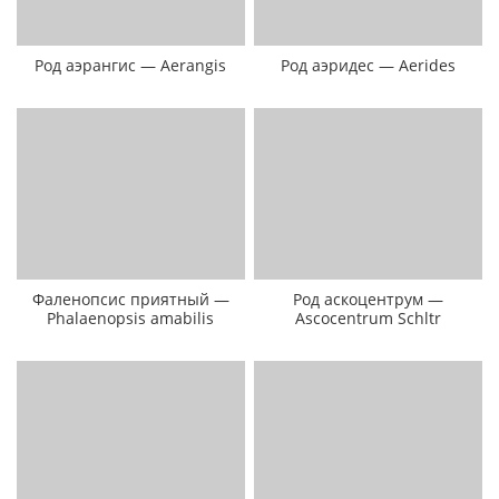
Род аэрангис — Aerangis
Род аэридес — Aerides
Фаленопсис приятный —
Род аскоцентрум —
Phalaenopsis amabilis
Ascocentrum Schltr