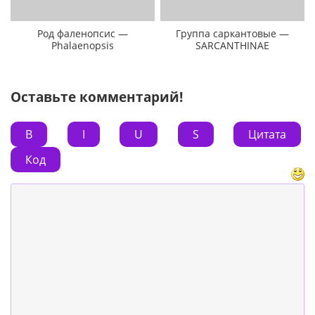
Род фаленопсис —
Группа саркантовые —
Phalaenopsis
SARCANTHINAE
Оставьте комментарий!
B
I
U
S
Цитата
Код