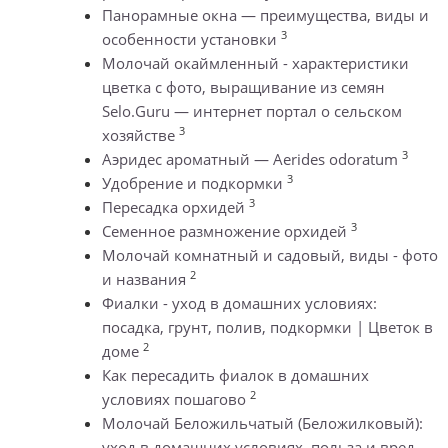
Панорамные окна — преимущества, виды и
3
особенности установки
Молочай окаймленный - характеристики
цветка с фото, выращивание из семян
Selo.Guru — интернет портал о сельском
3
хозяйстве
3
Аэридес ароматный — Aerides odoratum
3
Удобрение и подкормки
3
Пересадка орхидей
3
Семенное размножение орхидей
Молочай комнатный и садовый, виды - фото
2
и названия
Фиалки - уход в домашних условиях:
посадка, грунт, полив, подкормки | Цветок в
2
доме
Как пересадить фиалок в домашних
2
условиях пошагово
Молочай Беложильчатый (Беложилковый):
уход в домашних условиях, польза и вред,