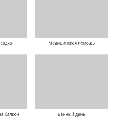
есадка
Медицинская помощь
на балкон
Банный день