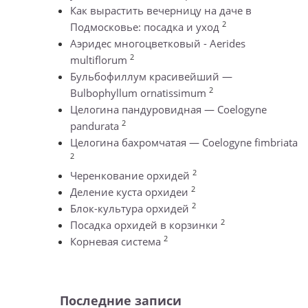
Как вырастить вечерницу на даче в
2
Подмосковье: посадка и уход
Аэридес многоцветковый - Aerides
2
multiflorum
Бульбофиллум красивейший —
2
Bulbophyllum ornatissimum
Целогина пандуровидная — Coelogyne
2
pandurata
Целогина бахромчатая — Coelogyne fimbriata
2
2
Черенкование орхидей
2
Деление куста орхидеи
2
Блок-культура орхидей
2
Посадка орхидей в корзинки
2
Корневая система
Последние записи