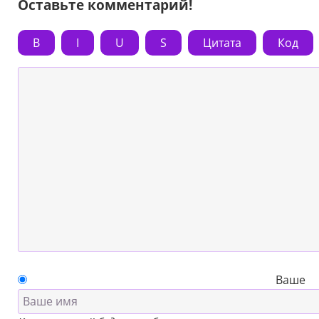
Оставьте комментарий!
B
I
U
S
Цитата
Код
Ваше