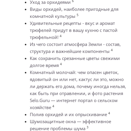
6
Уход за орхидеями
Виды орхидей, наиболее пригодные для
5
комнатной культуры
Удивительные рецепты - вкус и аромат
трюфелей придут в вашу кухню с пастой
4
трюфельной!
Из чего состоит атмосфера Земли - состав,
4
структура и важнейшие компоненты
Как сохранить срезанные цветы свежими
4
долгое время
Комнатный молочай: чем опасен цветок,
ядовитый он или нет, кактус ли это, можно
ли держать его дома, почему иногда нельзя,
как быть при отравлении, и фото растения
Selo.Guru — интернет портал о сельском
4
хозяйстве
4
Полив орхидей и их опрыскивание
Шумозащитные окна — эффективное
3
решение проблемы шума