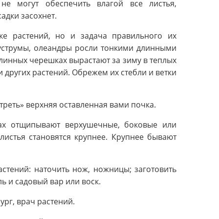
не могут обеспечить влагой все листья,
садки засохнет.
зке растений, но и задача правильного их
густрумы, олеандры росли тонкими длинными
 длинных черешках вырастают за зиму в теплых
и других растений. Обрежем их стебли и ветки
реть» верхняя оставленная вами почка.
ках отщипывают верхушечные, боковые или
листья становятся крупнее. Крупнее бывают
стений: наточить нож, ножницы; заготовить
ь и садовый вар или воск.
ург, врач растений.