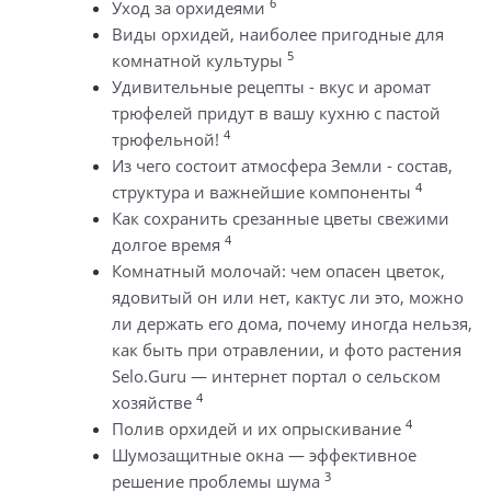
6
Уход за орхидеями
Виды орхидей, наиболее пригодные для
5
комнатной культуры
Удивительные рецепты - вкус и аромат
трюфелей придут в вашу кухню с пастой
4
трюфельной!
Из чего состоит атмосфера Земли - состав,
4
структура и важнейшие компоненты
Как сохранить срезанные цветы свежими
4
долгое время
Комнатный молочай: чем опасен цветок,
ядовитый он или нет, кактус ли это, можно
ли держать его дома, почему иногда нельзя,
как быть при отравлении, и фото растения
Selo.Guru — интернет портал о сельском
4
хозяйстве
4
Полив орхидей и их опрыскивание
Шумозащитные окна — эффективное
3
решение проблемы шума