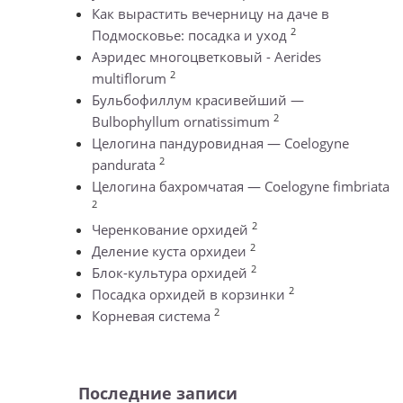
Как вырастить вечерницу на даче в
2
Подмосковье: посадка и уход
Аэридес многоцветковый - Aerides
2
multiflorum
Бульбофиллум красивейший —
2
Bulbophyllum ornatissimum
Целогина пандуровидная — Coelogyne
2
pandurata
Целогина бахромчатая — Coelogyne fimbriata
2
2
Черенкование орхидей
2
Деление куста орхидеи
2
Блок-культура орхидей
2
Посадка орхидей в корзинки
2
Корневая система
Последние записи