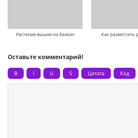
Растения вышли на балкон
Как разместить 
Оставьте комментарий!
B
I
U
S
Цитата
Код