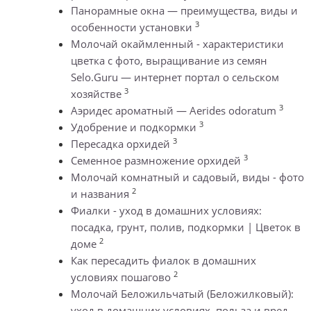
Панорамные окна — преимущества, виды и
3
особенности установки
Молочай окаймленный - характеристики
цветка с фото, выращивание из семян
Selo.Guru — интернет портал о сельском
3
хозяйстве
3
Аэридес ароматный — Aerides odoratum
3
Удобрение и подкормки
3
Пересадка орхидей
3
Семенное размножение орхидей
Молочай комнатный и садовый, виды - фото
2
и названия
Фиалки - уход в домашних условиях:
посадка, грунт, полив, подкормки | Цветок в
2
доме
Как пересадить фиалок в домашних
2
условиях пошагово
Молочай Беложильчатый (Беложилковый):
уход в домашних условиях, польза и вред,