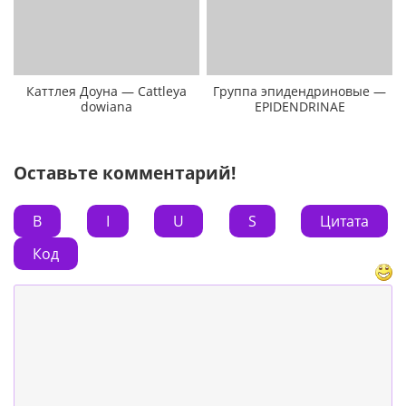
Каттлея Доуна — Cattleya
Группа эпидендриновые —
dowiana
EPIDENDRINAE
Оставьте комментарий!
B
I
U
S
Цитата
Код