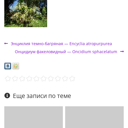
Энциклия темно-багряная — Encyclia atropurpurea
Онцидиум факеловидный — Oncidium sphacelatum
Еще записи по теме