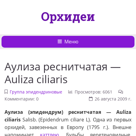
Орхидеи
Меню
Аулиза реснитчатая —
Auliza ciliaris
Группа эпидендриновые
Просмотров: 6061
Комментарии: 0
26 августа 2009 г.
Аулиза (эпидендрум) реснитчатая — Auliza
ciliaris
Salisb. (Epidendrum ciliare L). Одна из первых
орхидей, завезенных в Европу (1795 г.). Внешне
напоминает
каттлею
. Бульбы веретеновидные,