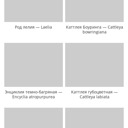
Род лелия — Laelia
Каттлея Боуринга — Cattleya
bowringiana
Энциклия темно-багряная —
Каттлея губоцветная —
Encyclia atropurpurea
Cattleya labiata