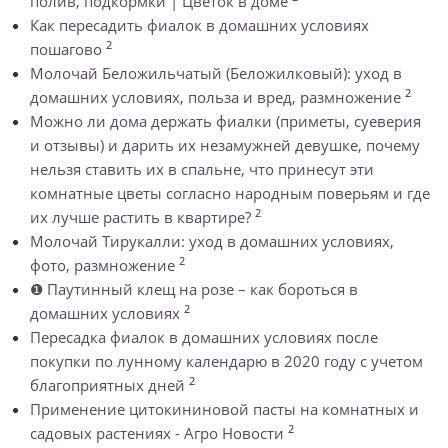
полив, подкормки | Цветок в доме
Как пересадить фиалок в домашних условиях
2
пошагово
Молочай Беложильчатый (Беложилковый): уход в
2
домашних условиях, польза и вред, размножение
Можно ли дома держать фиалки (приметы, суеверия
и отзывы) и дарить их незамужней девушке, почему
нельзя ставить их в спальне, что принесут эти
комнатные цветы согласно народным поверьям и где
2
их лучше растить в квартире?
Молочай Тирукалли: уход в домашних условиях,
2
фото, размножение
❶ Паутинный клещ на розе – как бороться в
2
домашних условиях
Пересадка фиалок в домашних условиях после
покупки по лунному календарю в 2020 году с учетом
2
благоприятных дней
Применение цитокининовой пасты на комнатных и
2
садовых растениях - Агро Новости