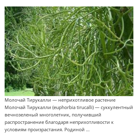
Молочай Тирукалли — неприхотливое растение
Молочай Тирукалли (euphorbia tirucalli) — суккулентный
вечнозеленый многолетник, получивший
распространение благодаря неприхотливости к
условиям произрастания. Родиной ...