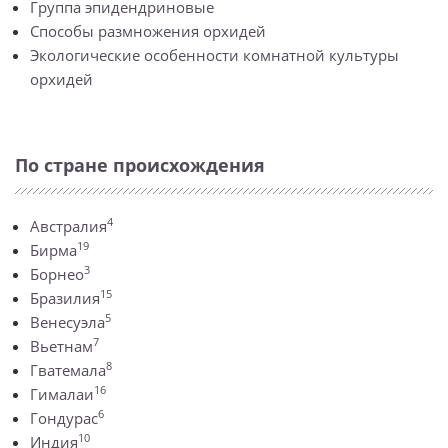
Группа эпидендриновые
Способы размножения орхидей
Экологические особенности комнатной культуры
орхидей
По стране происхождения
4
Австралия
19
Бирма
3
Борнео
15
Бразилия
5
Венесуэла
7
Вьетнам
8
Гватемала
16
Гималаи
6
Гондурас
10
Индия