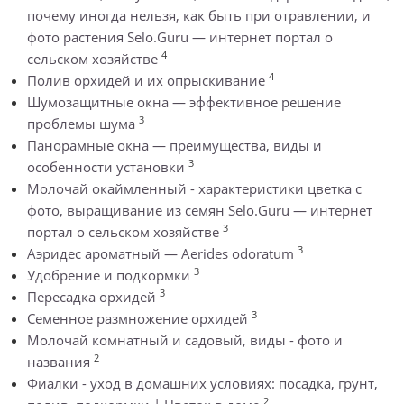
почему иногда нельзя, как быть при отравлении, и
фото растения Selo.Guru — интернет портал о
4
сельском хозяйстве
4
Полив орхидей и их опрыскивание
Шумозащитные окна — эффективное решение
3
проблемы шума
Панорамные окна — преимущества, виды и
3
особенности установки
Молочай окаймленный - характеристики цветка с
фото, выращивание из семян Selo.Guru — интернет
3
портал о сельском хозяйстве
3
Аэридес ароматный — Aerides odoratum
3
Удобрение и подкормки
3
Пересадка орхидей
3
Семенное размножение орхидей
Молочай комнатный и садовый, виды - фото и
2
названия
Фиалки - уход в домашних условиях: посадка, грунт,
2