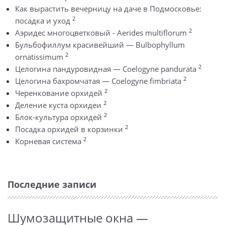
Как вырастить вечерницу на даче в Подмосковье:
2
посадка и уход
2
Аэридес многоцветковый - Aerides multiflorum
Бульбофиллум красивейший — Bulbophyllum
2
ornatissimum
2
Целогина пандуровидная — Coelogyne pandurata
2
Целогина бахромчатая — Coelogyne fimbriata
2
Черенкование орхидей
2
Деление куста орхидеи
2
Блок-культура орхидей
2
Посадка орхидей в корзинки
2
Корневая система
Последние записи
Шумозащитные окна —