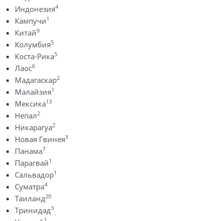
4
Индонезия
1
Кампучи
9
Китай
5
Колумбия
5
Коста-Рика
6
Лаос
2
Мадагаскар
1
Малайзия
13
Мексика
2
Непал
2
Никарагуа
3
Новая Гвинея
7
Панама
1
Парагвай
1
Сальвадор
4
Суматра
20
Таиланд
3
Тринидад
1