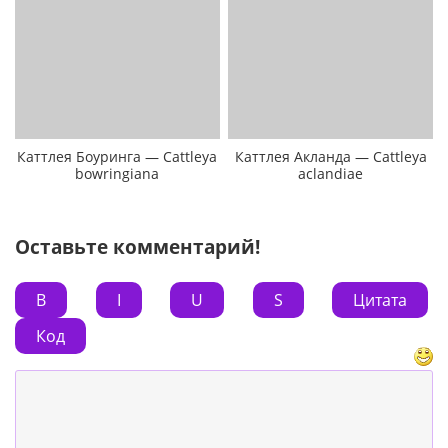
Каттлея Боуринга — Cattleya
Каттлея Акланда — Cattleya
bowringiana
aclandiae
Оставьте комментарий!
B
I
U
S
Цитата
Код