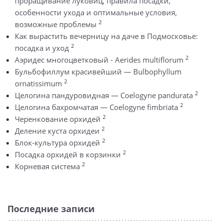
проращивание луковиц, правила посадки,
особенности ухода и оптимальные условия,
2
возможные проблемы
Как вырастить вечерницу на даче в Подмосковье:
2
посадка и уход
2
Аэридес многоцветковый - Aerides multiflorum
Бульбофиллум красивейший — Bulbophyllum
2
ornatissimum
2
Целогина пандуровидная — Coelogyne pandurata
2
Целогина бахромчатая — Coelogyne fimbriata
2
Черенкование орхидей
2
Деление куста орхидеи
2
Блок-культура орхидей
2
Посадка орхидей в корзинки
2
Корневая система
Последние записи