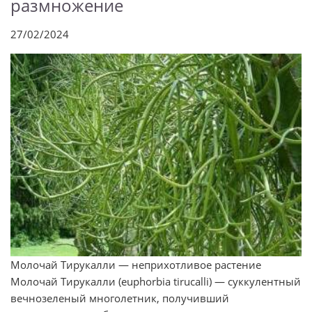
размножение
27/02/2024
Молочай Тирукалли — неприхотливое растение
Молочай Тирукалли (euphorbia tirucalli) — суккулентный
вечнозеленый многолетник, получивший