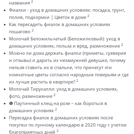
2
названия
Фиалки - уход в домашних условиях: посадка, грунт,
2
полив, подкормки | Цветок в доме
Как пересадить фиалок в домашних условиях
2
пошагово
Молочай Беложильчатый (Беложилковый): уход в
2
домашних условиях, польза и вред, размножение
Можно ли дома держать фиалки (приметы, суеверия
и отзывы) и дарить их незамужней девушке, почему
нельзя ставить их в спальне, что принесут эти
комнатные цветы согласно народным поверьям и где
2
их лучше растить в квартире?
Молочай Тирукалли: уход в домашних условиях,
2
фото, размножение
❶ Паутинный клещ на розе – как бороться в
2
домашних условиях
Пересадка фиалок в домашних условиях после
покупки по лунному календарю в 2020 году с учетом
2
благоприятных дней