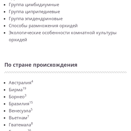
Группа цимбидиумные
Группа циприпедиевые
Группа эпидендриновые
Способы размножения орхидей
Экологические особенности комнатной культуры
орхидей
По стране происхождения
4
Австралия
19
Бирма
3
Борнео
15
Бразилия
5
Венесуэла
7
Вьетнам
8
Гватемала
16