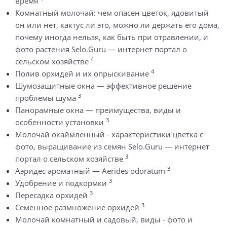
время
Комнатный молочай: чем опасен цветок, ядовитый
он или нет, кактус ли это, можно ли держать его дома,
почему иногда нельзя, как быть при отравлении, и
фото растения Selo.Guru — интернет портал о
4
сельском хозяйстве
4
Полив орхидей и их опрыскивание
Шумозащитные окна — эффективное решение
3
проблемы шума
Панорамные окна — преимущества, виды и
3
особенности установки
Молочай окаймленный - характеристики цветка с
фото, выращивание из семян Selo.Guru — интернет
3
портал о сельском хозяйстве
3
Аэридес ароматный — Aerides odoratum
3
Удобрение и подкормки
3
Пересадка орхидей
3
Семенное размножение орхидей
Молочай комнатный и садовый, виды - фото и