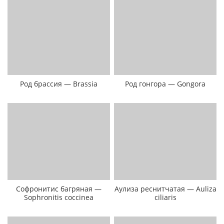
Род брассия — Brassia
Род гонгора — Gongora
Софронитис багряная —
Аулиза реснитчатая — Auliza
Sophronitis coccinea
ciliaris