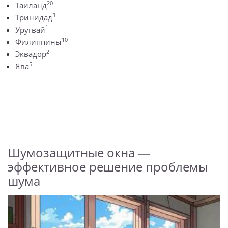
20
Таиланд
3
Тринидад
1
Уругвай
10
Филиппины
2
Эквадор
5
Ява
Шумозащитные окна —
эффективное решение проблемы
шума