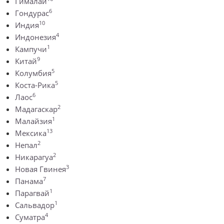
Гималаи
6
Гондурас
10
Индия
4
Индонезия
1
Кампучи
9
Китай
5
Колумбия
5
Коста-Рика
6
Лаос
2
Мадагаскар
1
Малайзия
13
Мексика
2
Непал
2
Никарагуа
3
Новая Гвинея
7
Панама
1
Парагвай
1
Сальвадор
4
Суматра