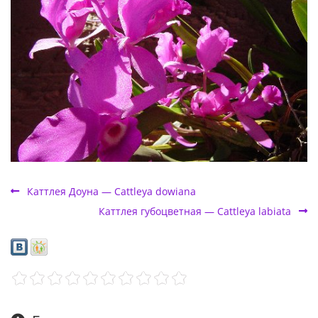
Каттлея Доуна — Cattleya dowiana
Каттлея губоцветная — Cattleya labiata