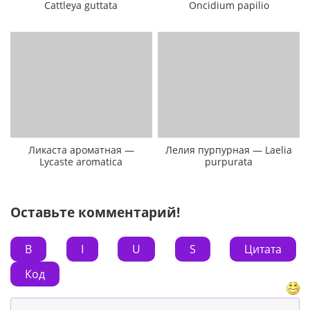
Cattleya guttata
Oncidium papilio
Ликаста ароматная —
Лелия пурпурная — Laelia
Lycaste aromatica
purpurata
Оставьте комментарий!
B
I
U
S
Цитата
Код