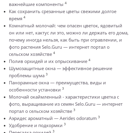
4
важнейшие компоненты
Как сохранить срезанные цветы свежими долгое
4
время
Комнатный молочай: чем опасен цветок, ядовитый
он или нет, кактус ли это, можно ли держать его дома,
почему иногда нельзя, как быть при отравлении, и
фото растения Selo.Guru — интернет портал о
4
сельском хозяйстве
4
Полив орхидей и их опрыскивание
Шумозащитные окна — эффективное решение
3
проблемы шума
Панорамные окна — преимущества, виды и
3
особенности установки
Молочай окаймленный - характеристики цветка с
фото, выращивание из семян Selo.Guru — интернет
3
портал о сельском хозяйстве
3
Аэридес ароматный — Aerides odoratum
3
Удобрение и подкормки
3
Пересадка орхидей