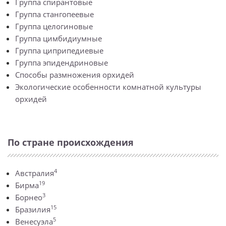
Группа спирантовые
Группа стангопеевые
Группа целогиновые
Группа цимбидиумные
Группа циприпедиевые
Группа эпидендриновые
Способы размножения орхидей
Экологические особенности комнатной культуры
орхидей
По стране происхождения
4
Австралия
19
Бирма
3
Борнео
15
Бразилия
5
Венесуэла