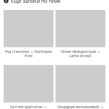
Еще записи по теме
Род стангопея — Stanhopea
Лелия обоюдоострая —
Frost
Laelia anceps
Каттлея крапчатая —
Онцидиум мотыльковый —