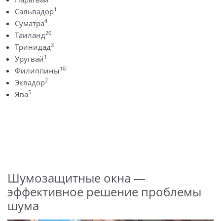
1
Сальвадор
4
Суматра
20
Таиланд
3
Тринидад
1
Уругвай
10
Филиппины
2
Эквадор
5
Ява
Шумозащитные окна —
эффективное решение проблемы
шума