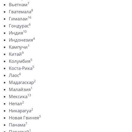
7
Вьетнам
8
Гватемала
16
Гималаи
6
Гондурас
10
Индия
4
Индонезия
1
Кампучи
9
Китай
5
Колумбия
5
Коста-Рика
6
Лаос
2
Мадагаскар
1
Малайзия
13
Мексика
2
Непал
2
Никарагуа
3
Новая Гвинея
7
Панама
1
Парагвай