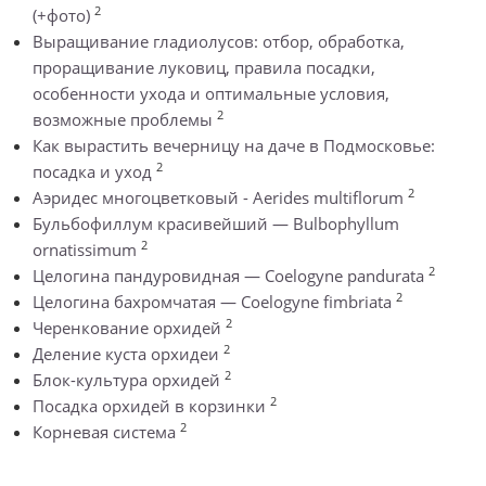
2
(+фото)
Выращивание гладиолусов: отбор, обработка,
проращивание луковиц, правила посадки,
особенности ухода и оптимальные условия,
2
возможные проблемы
Как вырастить вечерницу на даче в Подмосковье:
2
посадка и уход
2
Аэридес многоцветковый - Aerides multiflorum
Бульбофиллум красивейший — Bulbophyllum
2
ornatissimum
2
Целогина пандуровидная — Coelogyne pandurata
2
Целогина бахромчатая — Coelogyne fimbriata
2
Черенкование орхидей
2
Деление куста орхидеи
2
Блок-культура орхидей
2
Посадка орхидей в корзинки
2
Корневая система