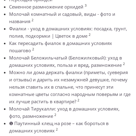
3
Семенное размножение орхидей
Молочай комнатный и садовый, виды - фото и
2
названия
Фиалки - уход в домашних условиях: посадка, грунт,
2
полив, подкормки | Цветок в доме
Как пересадить фиалок в домашних условиях
2
пошагово
Молочай Беложильчатый (Беложилковый): уход в
2
домашних условиях, польза и вред, размножение
Можно ли дома держать фиалки (приметы, суеверия
и отзывы) и дарить их незамужней девушке, почему
нельзя ставить их в спальне, что принесут эти
комнатные цветы согласно народным поверьям и где
2
их лучше растить в квартире?
Молочай Тирукалли: уход в домашних условиях,
2
фото, размножение
❶ Паутинный клещ на розе – как бороться в
2
домашних условиях