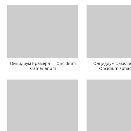
Онцидиум Крамера — Oncidium
Онцидиум факело
kramerianum
Oncidium spha