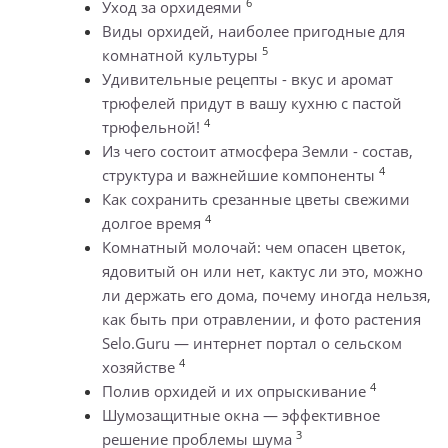
6
Уход за орхидеями
Виды орхидей, наиболее пригодные для
5
комнатной культуры
Удивительные рецепты - вкус и аромат
трюфелей придут в вашу кухню с пастой
4
трюфельной!
Из чего состоит атмосфера Земли - состав,
4
структура и важнейшие компоненты
Как сохранить срезанные цветы свежими
4
долгое время
Комнатный молочай: чем опасен цветок,
ядовитый он или нет, кактус ли это, можно
ли держать его дома, почему иногда нельзя,
как быть при отравлении, и фото растения
Selo.Guru — интернет портал о сельском
4
хозяйстве
4
Полив орхидей и их опрыскивание
Шумозащитные окна — эффективное
3
решение проблемы шума