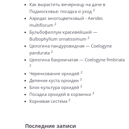
Как вырастить вечерницу на даче в
2
Подмосковье: посадка и уход
Аэридес многоцветковый - Aerides
2
multiflorum
Бульбофиллум красивейший —
2
Bulbophyllum ornatissimum
Целогина пандуровидная — Coelogyne
2
pandurata
Целогина бахромчатая — Coelogyne fimbriata
2
2
Черенкование орхидей
2
Деление куста орхидеи
2
Блок-культура орхидей
2
Посадка орхидей в корзинки
2
Корневая система
Последние записи