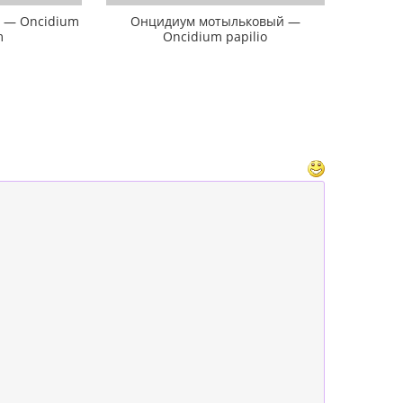
 — Oncidium
Онцидиум мотыльковый —
m
Oncidium papilio