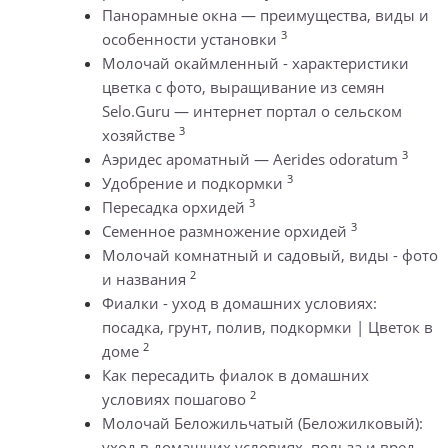
Панорамные окна — преимущества, виды и
3
особенности установки
Молочай окаймленный - характеристики
цветка с фото, выращивание из семян
Selo.Guru — интернет портал о сельском
3
хозяйстве
3
Аэридес ароматный — Aerides odoratum
3
Удобрение и подкормки
3
Пересадка орхидей
3
Семенное размножение орхидей
Молочай комнатный и садовый, виды - фото
2
и названия
Фиалки - уход в домашних условиях:
посадка, грунт, полив, подкормки | Цветок в
2
доме
Как пересадить фиалок в домашних
2
условиях пошагово
Молочай Беложильчатый (Беложилковый):
уход в домашних условиях, польза и вред,