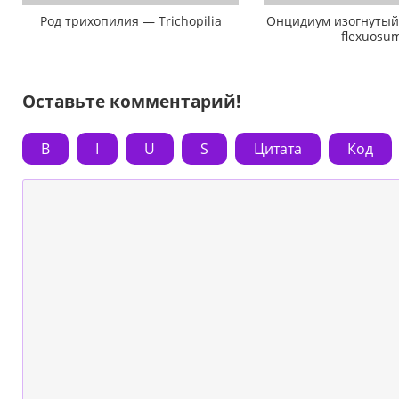
Род трихопилия — Trichopilia
Онцидиум изогнутый
flexuosu
Оставьте комментарий!
B
I
U
S
Цитата
Код