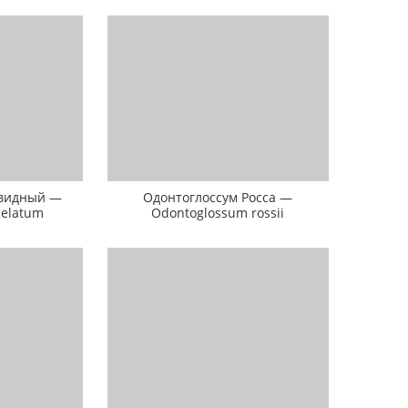
видный —
Одонтоглоссум Росса —
celatum
Odontoglossum rossii