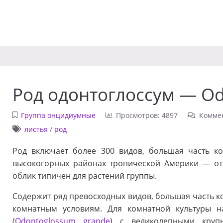
Род одонтоглоссум — O
Группа онцидиумные
Просмотров: 4897
Комме
листья
/
род
Род включает более 300 видов, большая часть к
высокогорных районах тропической Америки — от
облик типичен для растений группы.
Содержит ряд превосходных видов, большая часть ко
комнатным условиям. Для комнатной культуры 
(
Odontoglossum grande
) с великолепными круп