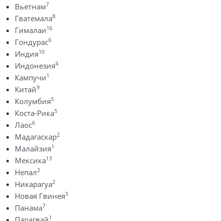
7
Вьетнам
8
Гватемала
16
Гималаи
6
Гондурас
10
Индия
4
Индонезия
1
Кампучи
9
Китай
5
Колумбия
5
Коста-Рика
6
Лаос
2
Мадагаскар
1
Малайзия
13
Мексика
2
Непал
2
Никарагуа
3
Новая Гвинея
7
Панама
1
Парагвай