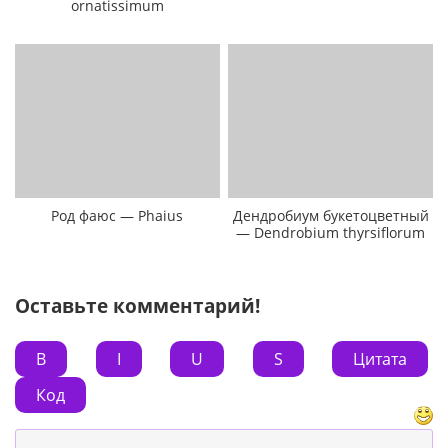
ornatissimum
Род фаюс — Phaius
Дендробиум букетоцветный
— Dendrobium thyrsiflorum
Оставьте комментарий!
B
I
U
S
Цитата
Код