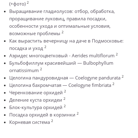
2
(+фото)
Выращивание гладиолусов: отбор, обработка,
проращивание луковиц, правила посадки,
особенности ухода и оптимальные условия,
2
возможные проблемы
Как вырастить вечерницу на даче в Подмосковье:
2
посадка и уход
2
Аэридес многоцветковый - Aerides multiflorum
Бульбофиллум красивейший — Bulbophyllum
2
ornatissimum
2
Целогина пандуровидная — Coelogyne pandurata
2
Целогина бахромчатая — Coelogyne fimbriata
2
Черенкование орхидей
2
Деление куста орхидеи
2
Блок-культура орхидей
2
Посадка орхидей в корзинки
2
Корневая система