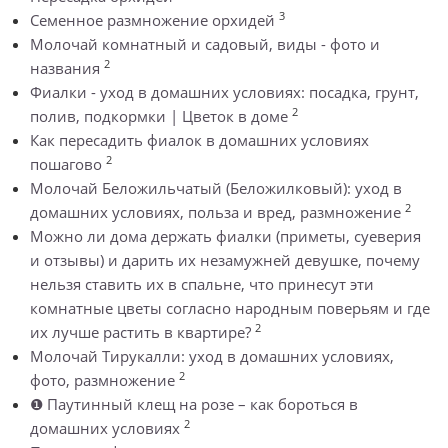
3
Семенное размножение орхидей
Молочай комнатный и садовый, виды - фото и
2
названия
Фиалки - уход в домашних условиях: посадка, грунт,
2
полив, подкормки | Цветок в доме
Как пересадить фиалок в домашних условиях
2
пошагово
Молочай Беложильчатый (Беложилковый): уход в
2
домашних условиях, польза и вред, размножение
Можно ли дома держать фиалки (приметы, суеверия
и отзывы) и дарить их незамужней девушке, почему
нельзя ставить их в спальне, что принесут эти
комнатные цветы согласно народным поверьям и где
2
их лучше растить в квартире?
Молочай Тирукалли: уход в домашних условиях,
2
фото, размножение
❶ Паутинный клещ на розе – как бороться в
2
домашних условиях