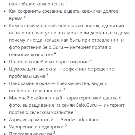
4
важнейшие компоненты
Как сохранить срезанные цветы свежими долгое
4
время
Комнатный молочай: чем опасен цветок, ядовитый
он или нет, кактус ли это, можно ли держать его дома,
почему иногда нельзя, как быть при отравлении, и
фото растения Selo.Guru — интернет портал о
4
сельском хозяйстве
4
Полив орхидей и их опрыскивание
Шумозащитные окна — эффективное решение
3
проблемы шума
Панорамные окна — преимущества, виды и
3
особенности установки
Молочай окаймленный - характеристики цветка с
фото, выращивание из семян Selo.Guru — интернет
3
портал о сельском хозяйстве
3
Аэридес ароматный — Aerides odoratum
3
Удобрение и подкормки
3
Пересадка орхидей