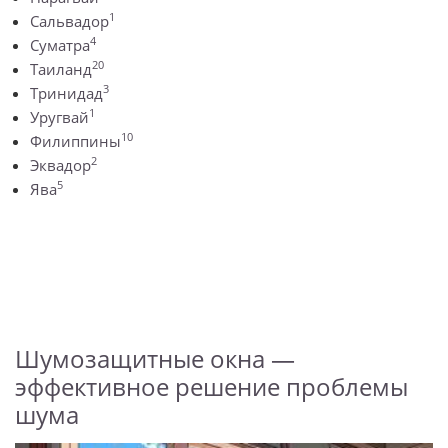
1
Сальвадор
4
Суматра
20
Таиланд
3
Тринидад
1
Уругвай
10
Филиппины
2
Эквадор
5
Ява
Шумозащитные окна —
эффективное решение проблемы
шума