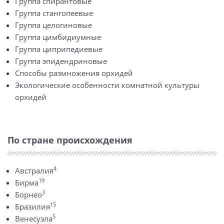
Группа спирантовые
Группа стангопеевые
Группа целогиновые
Группа цимбидиумные
Группа циприпедиевые
Группа эпидендриновые
Способы размножения орхидей
Экологические особенности комнатной культуры
орхидей
По стране происхождения
4
Австралия
19
Бирма
3
Борнео
15
Бразилия
5
Венесуэла