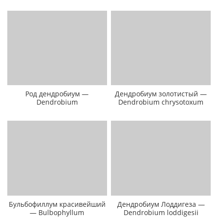
Род дендробиум —
Дендробиум золотистый —
Dendrobium
Dendrobium chrysotoxum
Бульбофиллум красивейший
Дендробиум Лоддигеза —
— Bulbophyllum
Dendrobium loddigesii