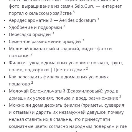
фото, выращивание из семян Selo.Guru — интернет
3
портал о сельском хозяйстве
3
Аэридес ароматный — Aerides odoratum
3
Удобрение и подкормки
3
Пересадка орхидей
3
Семенное размножение орхидей
Молочай комнатный и садовый, виды - фото и
2
названия
Фиалки - уход в домашних условиях: посадка, грунт,
2
полив, подкормки | Цветок в доме
Как пересадить фиалок в домашних условиях
2
пошагово
Молочай Беложильчатый (Беложилковый): уход в
2
домашних условиях, польза и вред, размножение
Можно ли дома держать фиалки (приметы, суеверия
и отзывы) и дарить их незамужней девушке, почему
нельзя ставить их в спальне, что принесут эти
комнатные цветы согласно народным поверьям и где
2