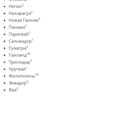
2
Непал
2
Никарагуа
3
Новая Гвинея
7
Панама
1
Парагвай
1
Сальвадор
4
Суматра
20
Таиланд
3
Тринидад
1
Уругвай
10
Филиппины
2
Эквадор
5
Ява