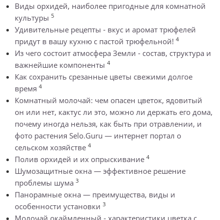
Виды орхидей, наиболее пригодные для комнатной
5
культуры
Удивительные рецепты - вкус и аромат трюфелей
4
придут в вашу кухню с пастой трюфельной!
Из чего состоит атмосфера Земли - состав, структура и
4
важнейшие компоненты
Как сохранить срезанные цветы свежими долгое
4
время
Комнатный молочай: чем опасен цветок, ядовитый
он или нет, кактус ли это, можно ли держать его дома,
почему иногда нельзя, как быть при отравлении, и
фото растения Selo.Guru — интернет портал о
4
сельском хозяйстве
4
Полив орхидей и их опрыскивание
Шумозащитные окна — эффективное решение
3
проблемы шума
Панорамные окна — преимущества, виды и
3
особенности установки
Молочай окаймленный - характеристики цветка с