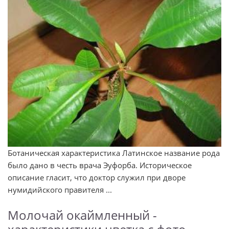
Ботаническая характеристика Латинское название рода
было дано в честь врача Эуфорба. Историческое
описание гласит, что доктор служил при дворе
нумидийского правителя ...
Молочай окаймленный -