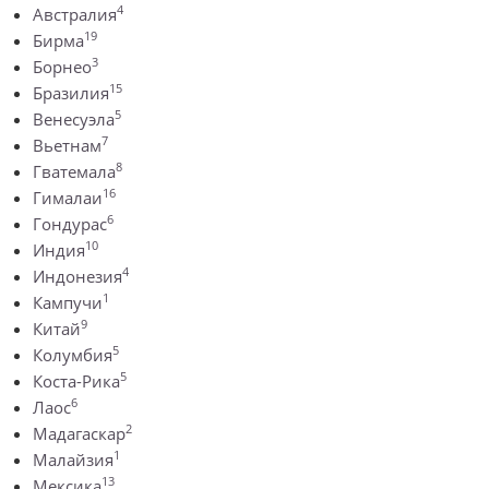
4
Австралия
19
Бирма
3
Борнео
15
Бразилия
5
Венесуэла
7
Вьетнам
8
Гватемала
16
Гималаи
6
Гондурас
10
Индия
4
Индонезия
1
Кампучи
9
Китай
5
Колумбия
5
Коста-Рика
6
Лаос
2
Мадагаскар
1
Малайзия
13
Мексика