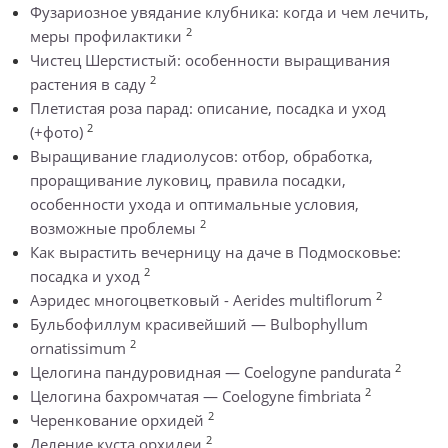
Фузариозное увядание клубника: когда и чем лечить,
2
меры профилактики
Чистец Шерстистый: особенности выращивания
2
растения в саду
Плетистая роза парад: описание, посадка и уход
2
(+фото)
Выращивание гладиолусов: отбор, обработка,
проращивание луковиц, правила посадки,
особенности ухода и оптимальные условия,
2
возможные проблемы
Как вырастить вечерницу на даче в Подмосковье:
2
посадка и уход
2
Аэридес многоцветковый - Aerides multiflorum
Бульбофиллум красивейший — Bulbophyllum
2
ornatissimum
2
Целогина пандуровидная — Coelogyne pandurata
2
Целогина бахромчатая — Coelogyne fimbriata
2
Черенкование орхидей
2
Деление куста орхидеи