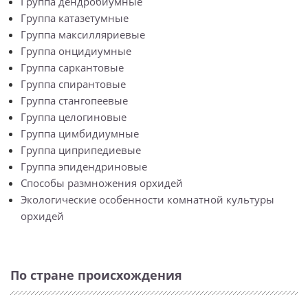
Группа дендробиумные
Группа катазетумные
Группа максилляриевые
Группа онцидиумные
Группа саркантовые
Группа спирантовые
Группа стангопеевые
Группа целогиновые
Группа цимбидиумные
Группа циприпедиевые
Группа эпидендриновые
Способы размножения орхидей
Экологические особенности комнатной культуры
орхидей
По стране происхождения