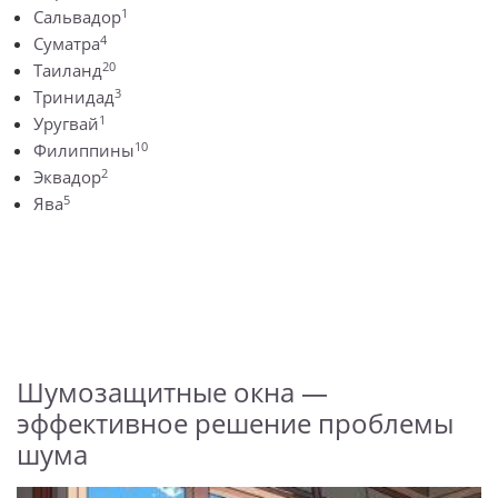
1
Сальвадор
4
Суматра
20
Таиланд
3
Тринидад
1
Уругвай
10
Филиппины
2
Эквадор
5
Ява
Шумозащитные окна —
эффективное решение проблемы
шума