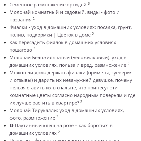
3
Семенное размножение орхидей
Молочай комнатный и садовый, виды - фото и
2
названия
Фиалки - уход в домашних условиях: посадка, грунт,
2
полив, подкормки | Цветок в доме
Как пересадить фиалок в домашних условиях
2
пошагово
Молочай Беложильчатый (Беложилковый): уход в
2
домашних условиях, польза и вред, размножение
Можно ли дома держать фиалки (приметы, суеверия
и отзывы) и дарить их незамужней девушке, почему
нельзя ставить их в спальне, что принесут эти
комнатные цветы согласно народным поверьям и где
2
их лучше растить в квартире?
Молочай Тирукалли: уход в домашних условиях,
2
фото, размножение
❶ Паутинный клещ на розе – как бороться в
2
домашних условиях
Пересадка фиалок в домашних условиях после