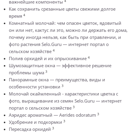
4
важнейшие компоненты
Как сохранить срезанные цветы свежими долгое
4
время
Комнатный молочай: чем опасен цветок, ядовитый
он или нет, кактус ли это, можно ли держать его дома,
почему иногда нельзя, как быть при отравлении, и
фото растения Selo.Guru — интернет портал о
4
сельском хозяйстве
4
Полив орхидей и их опрыскивание
Шумозащитные окна — эффективное решение
3
проблемы шума
Панорамные окна — преимущества, виды и
3
особенности установки
Молочай окаймленный - характеристики цветка с
фото, выращивание из семян Selo.Guru — интернет
3
портал о сельском хозяйстве
3
Аэридес ароматный — Aerides odoratum
3
Удобрение и подкормки
3
Пересадка орхидей