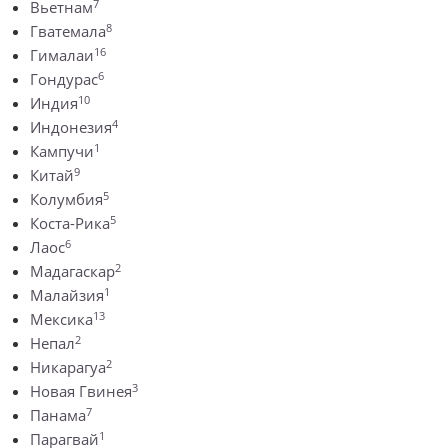
7
Вьетнам
8
Гватемала
16
Гималаи
6
Гондурас
10
Индия
4
Индонезия
1
Кампучи
9
Китай
5
Колумбия
5
Коста-Рика
6
Лаос
2
Мадагаскар
1
Малайзия
13
Мексика
2
Непал
2
Никарагуа
3
Новая Гвинея
7
Панама
1
Парагвай