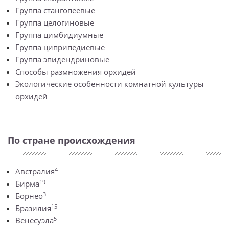
Группа стангопеевые
Группа целогиновые
Группа цимбидиумные
Группа циприпедиевые
Группа эпидендриновые
Способы размножения орхидей
Экологические особенности комнатной культуры
орхидей
По стране происхождения
4
Австралия
19
Бирма
3
Борнео
15
Бразилия
5
Венесуэла