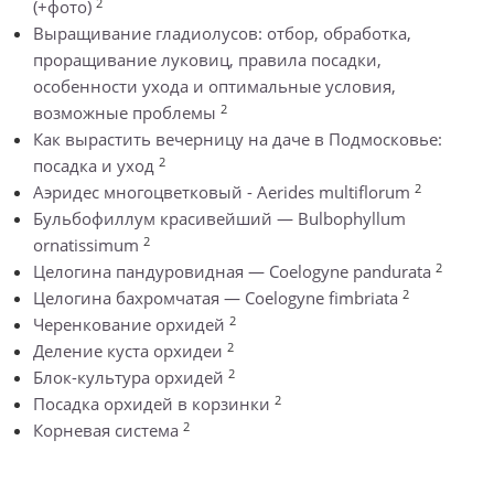
2
(+фото)
Выращивание гладиолусов: отбор, обработка,
проращивание луковиц, правила посадки,
особенности ухода и оптимальные условия,
2
возможные проблемы
Как вырастить вечерницу на даче в Подмосковье:
2
посадка и уход
2
Аэридес многоцветковый - Aerides multiflorum
Бульбофиллум красивейший — Bulbophyllum
2
ornatissimum
2
Целогина пандуровидная — Coelogyne pandurata
2
Целогина бахромчатая — Coelogyne fimbriata
2
Черенкование орхидей
2
Деление куста орхидеи
2
Блок-культура орхидей
2
Посадка орхидей в корзинки
2
Корневая система