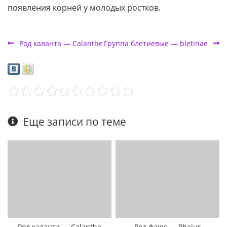
появления корней у молодых ростков.
Род каланта — Calanthe
Группа блетиевые — bletinae
Еще записи по теме
Род каланта — Calanthe
Род фаюс — Phaius