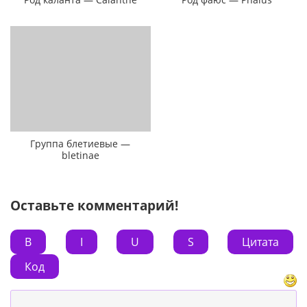
Группа блетиевые —
bletinae
Оставьте комментарий!
B
I
U
S
Цитата
Код