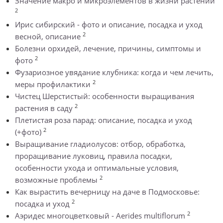
Значение макро и микроэлементов в жизни растений
2
Ирис сибирский - фото и описание, посадка и уход
2
весной, описание
Болезни орхидей, лечение, причины, симптомы и
2
фото
Фузариозное увядание клубника: когда и чем лечить,
2
меры профилактики
Чистец Шерстистый: особенности выращивания
2
растения в саду
Плетистая роза парад: описание, посадка и уход
2
(+фото)
Выращивание гладиолусов: отбор, обработка,
проращивание луковиц, правила посадки,
особенности ухода и оптимальные условия,
2
возможные проблемы
Как вырастить вечерницу на даче в Подмосковье:
2
посадка и уход
2
Аэридес многоцветковый - Aerides multiflorum