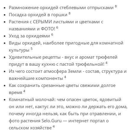
8
Размножение орхидей стеблевыми отпрысками
8
Посадка орхидей в горшки
Растения с СЕРЫМИ листьями и цветками с
6
названиями и ФОТО!
6
Уход за орхидеями
Виды орхидей, наиболее пригодные для комнатной
5
культуры
Удивительные рецепты - вкус и аромат трюфелей
4
придут в вашу кухню с пастой трюфельной!
Из чего состоит атмосфера Земли - состав, структура и
4
важнейшие компоненты
Как сохранить срезанные цветы свежими долгое
4
время
Комнатный молочай: чем опасен цветок, ядовитый
он или нет, кактус ли это, можно ли держать его дома,
почему иногда нельзя, как быть при отравлении, и
фото растения Selo.Guru — интернет портал о
4
сельском хозяйстве