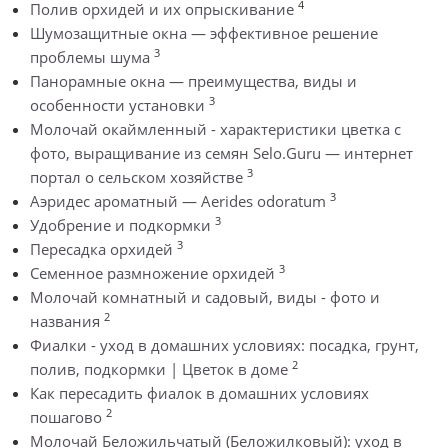
4
Полив орхидей и их опрыскивание
Шумозащитные окна — эффективное решение
3
проблемы шума
Панорамные окна — преимущества, виды и
3
особенности установки
Молочай окаймленный - характеристики цветка с
фото, выращивание из семян Selo.Guru — интернет
3
портал о сельском хозяйстве
3
Аэридес ароматный — Aerides odoratum
3
Удобрение и подкормки
3
Пересадка орхидей
3
Семенное размножение орхидей
Молочай комнатный и садовый, виды - фото и
2
названия
Фиалки - уход в домашних условиях: посадка, грунт,
2
полив, подкормки | Цветок в доме
Как пересадить фиалок в домашних условиях
2
пошагово
Молочай Беложильчатый (Беложилковый): уход в