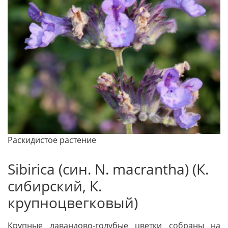
Раскидистое растение
Sibirica (син. N. macrantha) (К.
си­бирский, К.
крупноцвегковый)
Крупные лавандово-голубые цветки собраны на