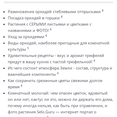
8
Размножение орхидей стеблевыми отпрысками
8
Посадка орхидей в горшки
Растения с СЕРЫМИ листьями и цветками с
6
названиями и ФОТО!
6
Уход за орхидеями
Виды орхидей, наиболее пригодные для комнатной
5
культуры
Удивительные рецепты - вкус и аромат трюфелей
4
придут в вашу кухню с пастой трюфельной!
Из чего состоит атмосфера Земли - состав, структура и
4
важнейшие компоненты
Как сохранить срезанные цветы свежими долгое
4
время
Комнатный молочай: чем опасен цветок, ядовитый
он или нет, кактус ли это, можно ли держать его дома,
почему иногда нельзя, как быть при отравлении, и
фото растения Selo.Guru — интернет портал о
4