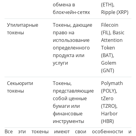
обмена в
(ETH),
блокчейн-сетях
Ripple (XRP)
Утилитарные
Токены, дающие
Filecoin
токены
право на
(FIL), Basic
использование
Attention
определенного
Token
продукта или
(BAT),
услуги
Golem
(GNT)
Секьюрити
Токены,
Polymath
токены
представляющие
(POLY),
собой ценные
tZero
бумаги или
(TZRO),
финансовые
Harbor
инструменты
(HBR)
Все эти токены имеют свои особенности и