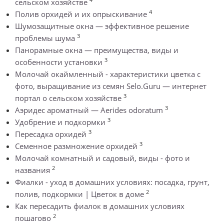
сельском хозяйстве
4
Полив орхидей и их опрыскивание
Шумозащитные окна — эффективное решение
3
проблемы шума
Панорамные окна — преимущества, виды и
3
особенности установки
Молочай окаймленный - характеристики цветка с
фото, выращивание из семян Selo.Guru — интернет
3
портал о сельском хозяйстве
3
Аэридес ароматный — Aerides odoratum
3
Удобрение и подкормки
3
Пересадка орхидей
3
Семенное размножение орхидей
Молочай комнатный и садовый, виды - фото и
2
названия
Фиалки - уход в домашних условиях: посадка, грунт,
2
полив, подкормки | Цветок в доме
Как пересадить фиалок в домашних условиях
2
пошагово