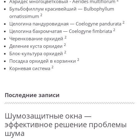
Аэридес многоцветковый - Aerides multiflorum
Бульбофиллум красивейший — Bulbophyllum
2
ornatissimum
2
Целогина пандуровидная — Coelogyne pandurata
2
Целогина бахромчатая — Coelogyne fimbriata
2
Черенкование орхидей
2
Деление куста орхидеи
2
Блок-культура орхидей
2
Посадка орхидей в корзинки
2
Корневая система
Последние записи
Шумозащитные окна —
эффективное решение проблемы
шума