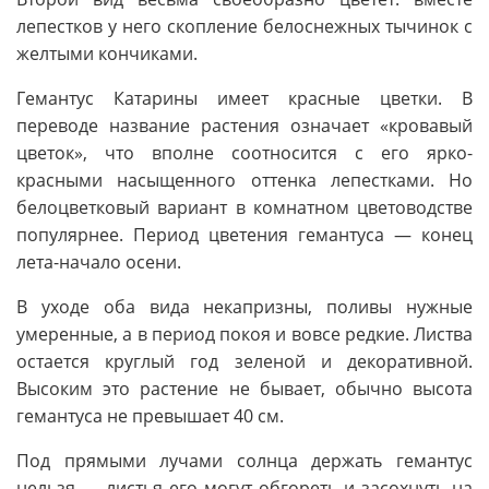
лепестков у него скопление белоснежных тычинок с
желтыми кончиками.
Гемантус Катарины имеет красные цветки. В
переводе название растения означает «кровавый
цветок», что вполне соотносится с его ярко-
красными насыщенного оттенка лепестками. Но
белоцветковый вариант в комнатном цветоводстве
популярнее. Период цветения гемантуса — конец
лета-начало осени.
В уходе оба вида некапризны, поливы нужные
умеренные, а в период покоя и вовсе редкие. Листва
остается круглый год зеленой и декоративной.
Высоким это растение не бывает, обычно высота
гемантуса не превышает 40 см.
Под прямыми лучами солнца держать гемантус
нельзя — листья его могут обгореть и засохнуть на