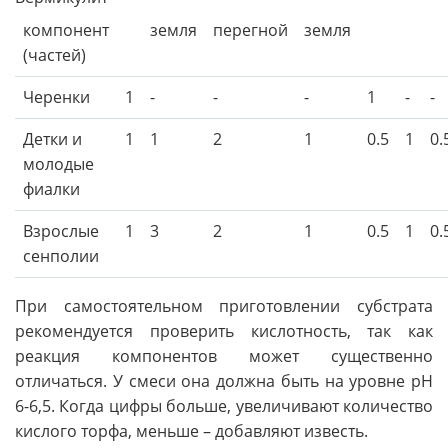
компонент
земля
перегной
земля
(частей)
Черенки
1
-
-
-
1
-
-
Детки и
1
1
2
1
0.5
1
0.
молодые
фиалки
Взрослые
1
3
2
1
0.5
1
0.
сенполии
При самостоятельном приготовлении субстрата
рекомендуется проверить кислотность, так как
реакция компонентов может существенно
отличаться. У смеси она должна быть на уровне рН
6-6,5. Когда цифры больше, увеличивают количество
кислого торфа, меньше – добавляют известь.