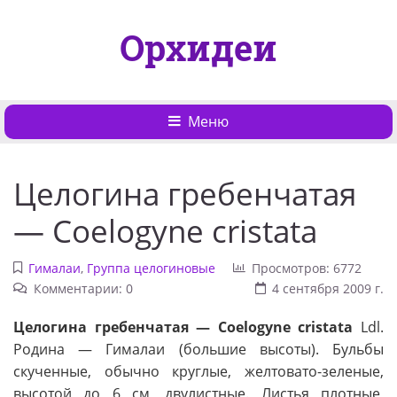
Орхидеи
Меню
Целогина гребенчатая
— Coelogyne cristata
Гималаи
,
Группа целогиновые
Просмотров: 6772
Комментарии: 0
4 сентября 2009 г.
Целогина гребенчатая — Coelogyne cristata
Ldl.
Родина — Гималаи (большие высоты). Бульбы
скученные, обычно круглые, желтовато-зеленые,
высотой до 6 см, двулистные. Листья плотные,