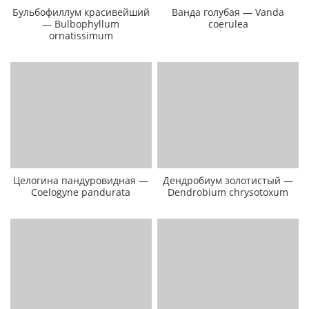
Бульбофиллум красивейший
Ванда голубая — Vanda
— Bulbophyllum
coerulea
ornatissimum
Целогина пандуровидная —
Дендробиум золотистый —
Coelogyne pandurata
Dendrobium chrysotoxum