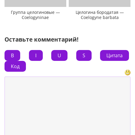
Группа целогиновые —
Целогина бородатая —
Coelogyninae
Coelogyne barbata
Оставьте комментарий!
B
I
U
S
Цитата
Код