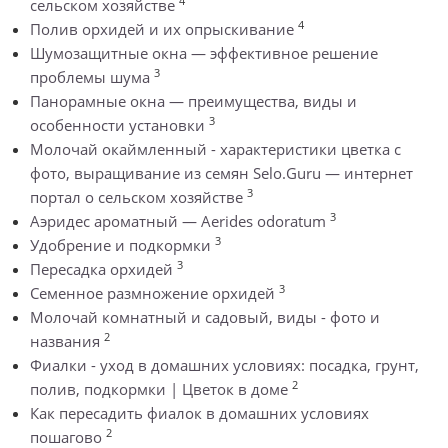
4
сельском хозяйстве
4
Полив орхидей и их опрыскивание
Шумозащитные окна — эффективное решение
3
проблемы шума
Панорамные окна — преимущества, виды и
3
особенности установки
Молочай окаймленный - характеристики цветка с
фото, выращивание из семян Selo.Guru — интернет
3
портал о сельском хозяйстве
3
Аэридес ароматный — Aerides odoratum
3
Удобрение и подкормки
3
Пересадка орхидей
3
Семенное размножение орхидей
Молочай комнатный и садовый, виды - фото и
2
названия
Фиалки - уход в домашних условиях: посадка, грунт,
2
полив, подкормки | Цветок в доме
Как пересадить фиалок в домашних условиях
2
пошагово