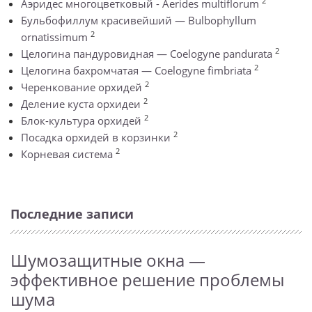
2
Аэридес многоцветковый - Aerides multiflorum
Бульбофиллум красивейший — Bulbophyllum
2
ornatissimum
2
Целогина пандуровидная — Coelogyne pandurata
2
Целогина бахромчатая — Coelogyne fimbriata
2
Черенкование орхидей
2
Деление куста орхидеи
2
Блок-культура орхидей
2
Посадка орхидей в корзинки
2
Корневая система
Последние записи
Шумозащитные окна —
эффективное решение проблемы
шума