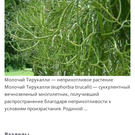
Молочай Тирукалли — неприхотливое растение
Молочай Тирукалли (euphorbia tirucalli) — суккулентный
вечнозеленый многолетник, получивший
распространение благодаря неприхотливости к
условиям произрастания. Родиной ...
Разделы