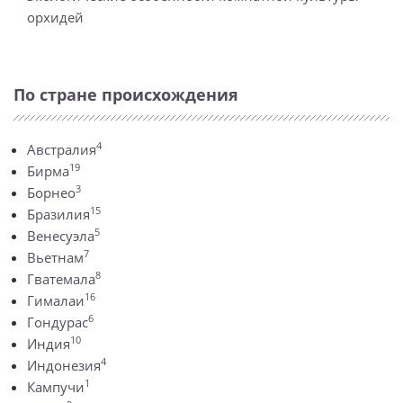
орхидей
По стране происхождения
4
Австралия
19
Бирма
3
Борнео
15
Бразилия
5
Венесуэла
7
Вьетнам
8
Гватемала
16
Гималаи
6
Гондурас
10
Индия
4
Индонезия
1
Кампучи