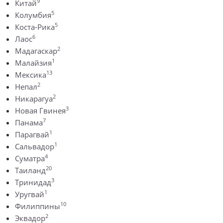
9
Китай
5
Колумбия
5
Коста-Рика
6
Лаос
2
Мадагаскар
1
Малайзия
13
Мексика
2
Непал
2
Никарагуа
3
Новая Гвинея
7
Панама
1
Парагвай
1
Сальвадор
4
Суматра
20
Таиланд
3
Тринидад
1
Уругвай
10
Филиппины
2
Эквадор