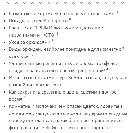
8
Размножение орхидей стеблевыми отпрысками
8
Посадка орхидей в горшки
Растения с СЕРЫМИ листьями и цветками с
6
названиями и ФОТО!
6
Уход за орхидеями
Виды орхидей, наиболее пригодные для комнатной
5
культуры
Удивительные рецепты - вкус и аромат трюфелей
4
придут в вашу кухню с пастой трюфельной!
Из чего состоит атмосфера Земли - состав, структура и
4
важнейшие компоненты
Как сохранить срезанные цветы свежими долгое
4
время
Комнатный молочай: чем опасен цветок, ядовитый
он или нет, кактус ли это, можно ли держать его дома,
почему иногда нельзя, как быть при отравлении, и
фото растения Selo.Guru — интернет портал о