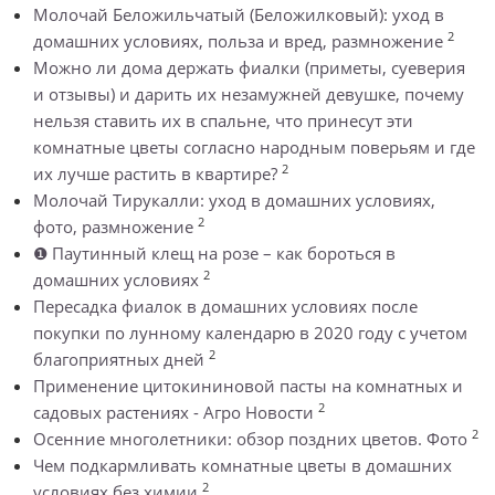
Молочай Беложильчатый (Беложилковый): уход в
2
домашних условиях, польза и вред, размножение
Можно ли дома держать фиалки (приметы, суеверия
и отзывы) и дарить их незамужней девушке, почему
нельзя ставить их в спальне, что принесут эти
комнатные цветы согласно народным поверьям и где
2
их лучше растить в квартире?
Молочай Тирукалли: уход в домашних условиях,
2
фото, размножение
❶ Паутинный клещ на розе – как бороться в
2
домашних условиях
Пересадка фиалок в домашних условиях после
покупки по лунному календарю в 2020 году с учетом
2
благоприятных дней
Применение цитокининовой пасты на комнатных и
2
садовых растениях - Агро Новости
2
Осенние многолетники: обзор поздних цветов. Фото
Чем подкармливать комнатные цветы в домашних
2
условиях без химии